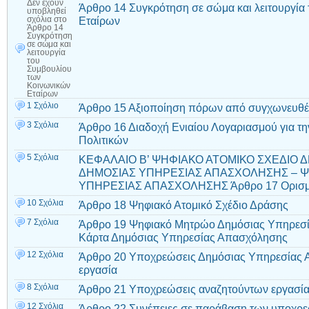
Δεν έχουν
Άρθρο 14 Συγκρότηση σε σώμα και λειτουργία
υποβληθεί
Εταίρων
σχόλια
στο
Άρθρο 14
Συγκρότηση
σε σώμα και
λειτουργία
του
Συμβουλίου
των
Κοινωνικών
Εταίρων
1 Σχόλιο
Άρθρο 15 Αξιοποίηση πόρων από συγχωνευθέν
3 Σχόλια
Άρθρο 16 Διαδοχή Ενιαίου Λογαριασμού για τ
Πολιτικών
5 Σχόλια
ΚΕΦΑΛΑΙΟ Β’ ΨΗΦΙΑΚΟ ΑΤΟΜΙΚΟ ΣΧΕΔΙΟ 
ΔΗΜΟΣΙΑΣ ΥΠΗΡΕΣΙΑΣ ΑΠΑΣΧΟΛΗΣΗΣ – Ψ
ΥΠΗΡΕΣΙΑΣ ΑΠΑΣΧΟΛΗΣΗΣ Άρθρο 17 Ορισμ
10 Σχόλια
Άρθρο 18 Ψηφιακό Ατομικό Σχέδιο Δράσης
7 Σχόλια
Άρθρο 19 Ψηφιακό Μητρώο Δημόσιας Υπηρεσ
Κάρτα Δημόσιας Υπηρεσίας Απασχόλησης
12 Σχόλια
Άρθρο 20 Υποχρεώσεις Δημόσιας Υπηρεσίας 
εργασία
8 Σχόλια
Άρθρο 21 Υποχρεώσεις αναζητούντων εργασί
12 Σχόλια
Άρθρο 22 Συνέπειες σε παράβαση των υποχρ