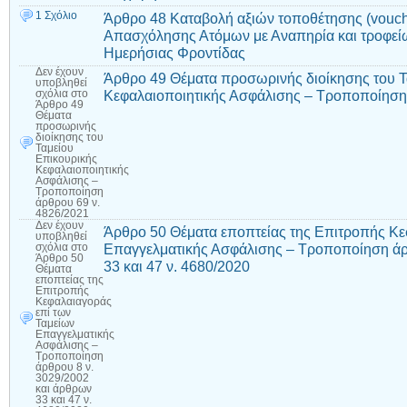
1 Σχόλιο
Άρθρο 48 Καταβολή αξιών τοποθέτησης (vouch
Απασχόλησης Ατόμων με Αναπηρία και τροφεί
Ημερήσιας Φροντίδας
Δεν έχουν
Άρθρο 49 Θέματα προσωρινής διοίκησης του Τ
υποβληθεί
Κεφαλαιοποιητικής Ασφάλισης – Τροποποίηση
σχόλια
στο
Άρθρο 49
Θέματα
προσωρινής
διοίκησης του
Ταμείου
Επικουρικής
Κεφαλαιοποιητικής
Ασφάλισης –
Τροποποίηση
άρθρου 69 ν.
4826/2021
Δεν έχουν
Άρθρο 50 Θέματα εποπτείας της Επιτροπής Κε
υποβληθεί
Επαγγελματικής Ασφάλισης – Τροποποίηση άρ
σχόλια
στο
Άρθρο 50
33 και 47 ν. 4680/2020
Θέματα
εποπτείας της
Επιτροπής
Κεφαλαιαγοράς
επί των
Ταμείων
Επαγγελματικής
Ασφάλισης –
Τροποποίηση
άρθρου 8 ν.
3029/2002
και άρθρων
33 και 47 ν.