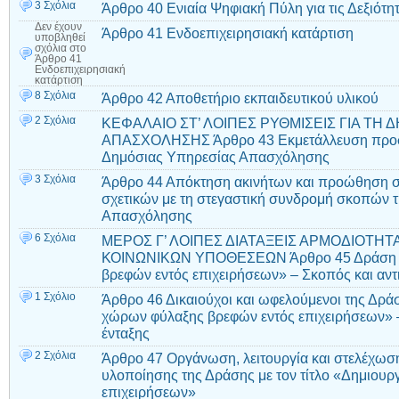
3 Σχόλια
Άρθρο 40 Ενιαία Ψηφιακή Πύλη για τις Δεξιότη
Δεν έχουν
Άρθρο 41 Ενδοεπιχειρησιακή κατάρτιση
υποβληθεί
σχόλια
στο
Άρθρο 41
Ενδοεπιχειρησιακή
κατάρτιση
8 Σχόλια
Άρθρο 42 Αποθετήριο εκπαιδευτικού υλικού
2 Σχόλια
ΚΕΦΑΛΑΙΟ ΣΤ’ ΛΟΙΠΕΣ ΡΥΘΜΙΣΕΙΣ ΓΙΑ ΤΗ 
ΑΠΑΣΧΟΛΗΣΗΣ Άρθρο 43 Εκμετάλλευση προσ
Δημόσιας Υπηρεσίας Απασχόλησης
3 Σχόλια
Άρθρο 44 Απόκτηση ακινήτων και προώθηση 
σχετικών με τη στεγαστική συνδρομή σκοπών 
Απασχόλησης
6 Σχόλια
ΜΕΡΟΣ Γ’ ΛΟΙΠΕΣ ΔΙΑΤΑΞΕΙΣ ΑΡΜΟΔΙΟΤΗΤ
ΚΟΙΝΩΝΙΚΩΝ ΥΠΟΘΕΣΕΩΝ Άρθρο 45 Δράση «
βρεφών εντός επιχειρήσεων» – Σκοπός και αντ
1 Σχόλιο
Άρθρο 46 Δικαιούχοι και ωφελούμενοι της Δράσ
χώρων φύλαξης βρεφών εντός επιχειρήσεων» 
ένταξης
2 Σχόλια
Άρθρο 47 Οργάνωση, λειτουργία και στελέχωσ
υλοποίησης της Δράσης με τον τίτλο «Δημιου
επιχειρήσεων»