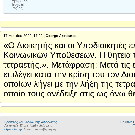
Άρθρο 55
Έναρξη
ισχύος
17 Μαρτίου 2022, 17:23 |
George Arctouros
«Ο Διοικητής και οι Υποδιοικητές 
Κοινωνικών Υποθέσεων. Η θητεία τ
τετραετής.». Μετάφραση: Μετά τις
επιλέγει κατά την κρίση του τον Διο
οποίων λήγει με την λήξη της τετ
οποίο τους ανέδειξε στις ως άνω θέ
Εργασίας και Κοινωνικής Ασφάλισης
Πολιτική
Δικτυακός Τόπος Διαβουλεύσεων
Π
OpenGov.gr
Ανοικτή Διακυβέρνηση