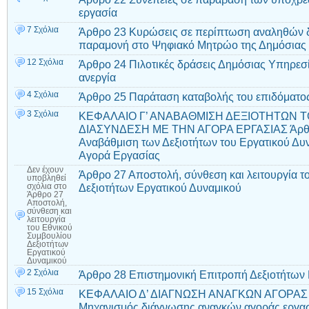
εργασία
7 Σχόλια
Άρθρο 23 Κυρώσεις σε περίπτωση αναληθών δ
παραμονή στο Ψηφιακό Μητρώο της Δημόσιας
12 Σχόλια
Άρθρο 24 Πιλοτικές δράσεις Δημόσιας Υπηρεσ
ανεργία
4 Σχόλια
Άρθρο 25 Παράταση καταβολής του επιδόματος
3 Σχόλια
ΚΕΦΑΛΑΙΟ Γ’ ΑΝΑΒΑΘΜΙΣΗ ΔΕΞΙΟΤΗΤΩΝ Τ
ΔΙΑΣΥΝΔΕΣΗ ΜΕ ΤΗΝ ΑΓΟΡΑ ΕΡΓΑΣΙΑΣ Άρθρο 
Αναβάθμιση των Δεξιοτήτων του Εργατικού Δυν
Αγορά Εργασίας
Δεν έχουν
Άρθρο 27 Αποστολή, σύνθεση και λειτουργία τ
υποβληθεί
Δεξιοτήτων Εργατικού Δυναμικού
σχόλια
στο
Άρθρο 27
Αποστολή,
σύνθεση και
λειτουργία
του Εθνικού
Συμβουλίου
Δεξιοτήτων
Εργατικού
Δυναμικού
2 Σχόλια
Άρθρο 28 Επιστημονική Επιτροπή Δεξιοτήτων 
15 Σχόλια
ΚΕΦΑΛΑΙΟ Δ’ ΔΙΑΓΝΩΣΗ ΑΝΑΓΚΩΝ ΑΓΟΡΑΣ 
Μηχανισμός διάγνωσης αναγκών αγοράς εργα