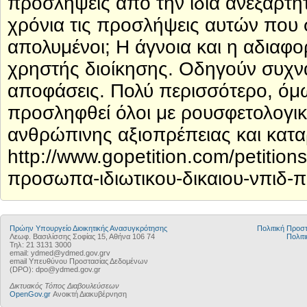
προσλήψεις από την ίδια ανεξάρτη
χρόνια τις προσλήψεις αυτών που
απολυμένοι; Η άγνοια και η αδιαφορ
χρηστής διοίκησης. Οδηγούν συχν
αποφάσεις. Πολύ περισσότερο, όμ
προσληφθεί όλοι με ρουσφετολογι
ανθρώπινης αξιοπρέπειας και κατ
http://www.gopetition.com/petitio
προσωπα-ιδιωτικου-δικαιου-νπιδ-π
Πρώην Υπουργείο Διοικητικής Ανασυγκρότησης
Πολιτική Προ
Λεωφ. Βασιλίσσης Σοφίας 15, Αθήνα 106 74
Πολιτι
Τηλ: 21 3131 3000
email: ydmed@ydmed.gov.grv
email Υπευθύνου Προστασίας Δεδομένων
(DPO): dpo@ydmed.gov.gr
Δικτυακός Τόπος Διαβουλεύσεων
OpenGov.gr
Ανοικτή Διακυβέρνηση