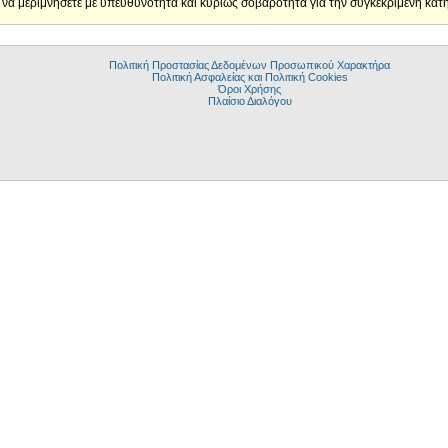
 να μεριμνήσετε με υπευθυνότητα και κυρίως σοβαρότητα για την συγκεκριμένη κατη
Πολιτική Προστασίας Δεδομένων Προσωπικού Χαρακτήρα
Πολιτική Ασφαλείας και Πολιτική Cookies
Όροι Χρήσης
Πλαίσιο Διαλόγου