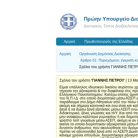
Πρώην Υπουργείο Διο
Δικτυακός Τόπος Διαβουλεύσ
Αρχική
Πρωθυπουργός της Ελλάδας
Αρχική
Οργάνωση Δημόσιας Διοίκησης
Άρθρο 01: Περιεχόμενο, έγκριση 
Σχόλιο του χρήστη ΓΙΑΝΝΗΣ ΠΕΤΡΟ
Σχόλιο του χρήστη '
ΓΙΑΝΝΗΣ ΠΕΤΡΟΥ
' | 13 Μ
Είμαι υπάλληλος ιδιωτικού δικαίου αορίστου χ
τήρησα την αξιοκρατία & την διαφάνεια στις π
Ελληνικού Πανεπιστημίου. Κατέχω επίσης άρισ
του Ν.Π.Ι.Δ. στο οποίο διορίστηκα μέσω ΑΣΕΠ 
παράδειγμα στο Δήμο Αθηναίων από την πίσω 
ακόμη και σήμερα κανονικά και ενώ είναι και 
ξανά ή να δώσω ξανά εξετάσεις μέσω ΑΣΕΠ ενώ
διδακτορικό, ξένες γλώσσες και Η/Υ; Και από 
μην αναφέρω καλύτερα γυμνασίου ή και δημοτικ
γραπτό τεστ γνώσεων μέσω ΑΣΕΠ, ακόμη κι αν 
εκείνα τα οποία διορίστηκαν αξιοκρατικά μέσω Α
δυνατόν άνθρωπος που ακολούθησε τον δρόμο 
πρέπει να αξιολογηθεί ξανά από το ΑΣΕΠ! Δώστ
κάναμε χρόνια σπουδών, διοριστήκαμε αξιοκρατι