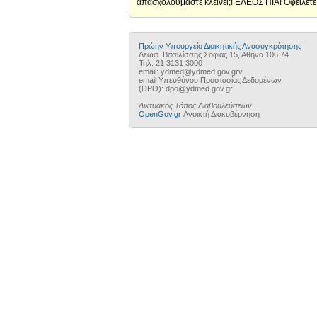
απασχολούμαστε κλείνει;! ΕΛΕΟΣ ΠΙΑ! Οφείλετε
Πρώην Υπουργείο Διοικητικής Ανασυγκρότησης
Λεωφ. Βασιλίσσης Σοφίας 15, Αθήνα 106 74
Τηλ: 21 3131 3000
email: ydmed@ydmed.gov.grv
email Υπευθύνου Προστασίας Δεδομένων
(DPO): dpo@ydmed.gov.gr
Δικτυακός Τόπος Διαβουλεύσεων
OpenGov.gr
Ανοικτή Διακυβέρνηση