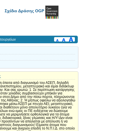
Σχέδιο Δράσης OGP
πουργείων
ς
έση έπειτα από διαγωνισμό του ΑΣΕΠ, δηλαδή
ανεπιστημίου, μεταπτυχιακό και είμαι διδάκτωρ
ν. Και σας ερωτώ: 1. Σε περίπτωση κατάργησης
 όταν χιλιάδες συμβασιούχοι μπήκαν για
ν στον Δήμο από την πίσω πόρτα, πληρώνονται
ς της Αθήνας; 2. Ή μήπως οφείλω να αξιολογηθώ
στηκα μέσω ΑΣΕΠ με πτυχίο ΑΕΙ, μεταπτυχιακό,
ι διαθέτουν μόνο απολυτήριο λυκείου (για να
έλων ενώ εμείς οι ΠΕ ενδέχεται να δώσουμε
τε να μεριμνήσετε ορθολογικά για τα άτομα
διδακτορικά, ξένες γλώσσες και Η/Υ! Δεν είναι
προσόντων να απειλείται με απόλυση ή να
γραπτούς διαγωνισμούς! Είμαστε άτομα που
νουμε και άνεργοι επειδή το Ν.Π.Ι.Δ. στο οποίο