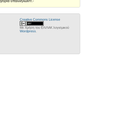
γορία υπαλλήλων!!!.-
Creative Commons License
Με Χρήση του ΕΛ/ΛΑΚ λογισμικού
Wordpress
.