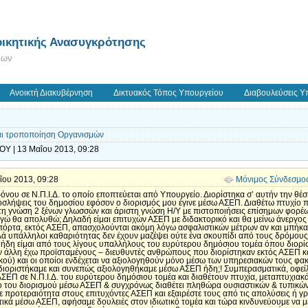
ικητικής Ανασυγκρότησης
εων
Ανοικτή Διακυβέρνηση
Δικτυακός Τόπος Υπουργείου
Διαβουλεύσεις Υ
και τροποποίηση Οργανισμών
Υ | 13 Μαΐου 2013, 09:28
αΐου 2013, 09:28
Μόνιμος Σύνδεσμο
ρόνου σε Ν.Π.Ι.Δ. το οποίο εποπτεύεται από Υπουργείο. Διορίστηκα σ’ αυτήν την θ
ροσλήψεις του δημοσίου εφόσον ο διορισμός μου έγινε μέσω ΑΣΕΠ. Διαθέτω πτυχίο π
τη γνώση 2 ξένων γλωσσών και άριστη γνώση Η/Υ με πιστοποιήσεις επίσημων φορέω
εγώ θα απολυθώ; Δηλαδή είμαι επιτυχών ΑΣΕΠ με διδακτορικό και θα μείνω άνεργος
πόρτα, εκτός ΑΣΕΠ, απασχολούνται ακόμη λόγω ασφαλιστικών μέτρων αν και μπήκα
καλά υπάλληλοι καθαριότητας δεν έχουν μαζέψει ούτε ένα σκουπίδι από τους δρόμου
 ήδη είμαι από τους λίγους υπαλλήλους του ευρύτερου δημόσιου τομέα όπου διορί
την άλλη έχω προϊσταμένους – διευθυντές ανθρώπους που διορίστηκαν εκτός ΑΣΕΠ κα
ού) και οι οποίοι ενδέχεται να αξιολογηθούν μόνο μέσω των υπηρεσιακών τους φακ
διοριστήκαμε και συνεπώς αξιολογηθήκαμε μέσω ΑΣΕΠ ήδη;! Συμπερασματικά, οφείλε
ΣΕΠ σε Ν.Π.Ι.Δ. του ευρύτερου δημόσιου τομέα και διαθέτουν πτυχία, μεταπτυχιακά, 
του διορισμού μέσω ΑΣΕΠ & συγχρόνως διαθέτει πληθώρα ουσιαστικών & τυπικών 
ε προτεραιότητα στους επιτυχόντες ΑΣΕΠ και εξαιρέστε τους από τις απολύσεις ή 
κά μέσω ΑΣΕΠ, αφήσαμε δουλειές στον ιδιωτικό τομέα και τώρα κινδυνεύουμε να μεί