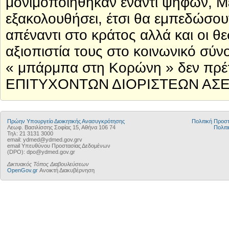
μονιμοποιήθηκαν έναντι ψήφων, Μετ
εξακολουθήσει, έτσι θα εμπεδώσουν
απέναντι στο κράτος αλλά και οι θ
αξιοπιστία τους στο κοινωνικό σύν
« μπάρμπα στη Κορώνη » δεν πρέ
ΕΠΙΤΥΧΟΝΤΩΝ ΔΙΟΡΙΣΤΕΩΝ ΑΣ
Πρώην Υπουργείο Διοικητικής Ανασυγκρότησης
Πολιτική Προ
Λεωφ. Βασιλίσσης Σοφίας 15, Αθήνα 106 74
Πολιτι
Τηλ: 21 3131 3000
email: ydmed@ydmed.gov.grv
email Υπευθύνου Προστασίας Δεδομένων
(DPO): dpo@ydmed.gov.gr
Δικτυακός Τόπος Διαβουλεύσεων
OpenGov.gr
Ανοικτή Διακυβέρνηση