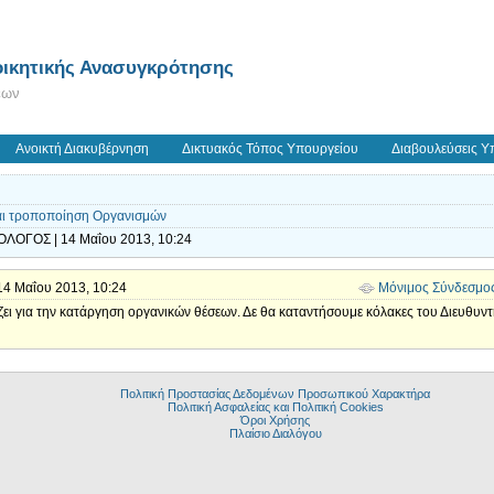
ικητικής Ανασυγκρότησης
εων
Ανοικτή Διακυβέρνηση
Δικτυακός Τόπος Υπουργείου
Διαβουλεύσεις Υ
και τροποποίηση Οργανισμών
ΛΟΓΟΣ | 14 Μαΐου 2013, 10:24
| 14 Μαΐου 2013, 10:24
Μόνιμος Σύνδεσμο
ίζει για την κατάργηση οργανικών θέσεων. Δε θα καταντήσουμε κόλακες του Διευθυν
Πολιτική Προστασίας Δεδομένων Προσωπικού Χαρακτήρα
Πολιτική Ασφαλείας και Πολιτική Cookies
Όροι Χρήσης
Πλαίσιο Διαλόγου