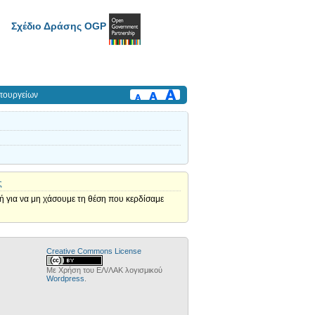
Σχέδιο Δράσης OGP
πουργείων
ς
τή για να μη χάσουμε τη θέση που κερδίσαμε
Creative Commons License
Με Χρήση του ΕΛ/ΛΑΚ λογισμικού
Wordpress
.