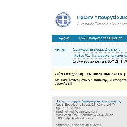
Πρώην Υπουργείο Διο
Δικτυακός Τόπος Διαβουλεύσ
Αρχική
Πρωθυπουργός της Ελλάδας
Αρχική
Οργάνωση Δημόσιας Διοίκησης
Άρθρο 01: Περιεχόμενο, έγκριση 
Σχόλιο του χρήστη ΞΕΝΟΦΩΝ ΤΙΜΟ
Σχόλιο του χρήστη '
ΞΕΝΟΦΩΝ ΤΙΜΟΛΟΓΟΣ
' 
Δεν είναι λογικό μόνο ο Διευθυντής να αποφασ
μέσω ΑΣΕΠ.
Πρώην Υπουργείο Διοικητικής Ανασυγκρότησης
Λεωφ. Βασιλίσσης Σοφίας 15, Αθήνα 106 74
Τηλ: 21 3131 3000
email: ydmed@ydmed.gov.grv
email Υπευθύνου Προστασίας Δεδομένων
(DPO): dpo@ydmed.gov.gr
Δικτυακός Τόπος Διαβουλεύσεων