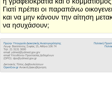
η γραφειοκρατία και ο κομματισμός
Γιατί πρέπει οι παραπάνω οικογενε
και να μην κάνουν την αίτηση μετακ
να ησυχάσουν;
Πρώην Υπουργείο Διοικητικής Ανασυγκρότησης
Πολιτική Προ
Λεωφ. Βασιλίσσης Σοφίας 15, Αθήνα 106 74
Πολιτι
Τηλ: 21 3131 3000
email: ydmed@ydmed.gov.grv
email Υπευθύνου Προστασίας Δεδομένων
(DPO): dpo@ydmed.gov.gr
Δικτυακός Τόπος Διαβουλεύσεων
OpenGov.gr
Ανοικτή Διακυβέρνηση