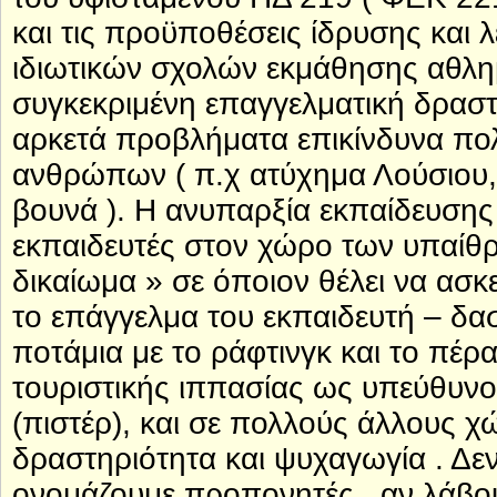
και τις προϋποθέσεις ίδρυσης και 
ιδιωτικών σχολών εκμάθησης αθλημ
συγκεκριμένη επαγγελματική δραστη
αρκετά προβλήματα επικίνδυνα πολ
ανθρώπων ( π.χ ατύχημα Λούσιου, 
βουνά ). Η ανυπαρξία εκπαίδευσης 
εκπαιδευτές στον χώρο των υπαίθρ
δικαίωμα » σε όποιον θέλει να ασκε
το επάγγελμα του εκπαιδευτή – δασ
ποτάμια με το ράφτινγκ και το πέ
τουριστικής ιππασίας ως υπεύθυνο
(πιστέρ), και σε πολλούς άλλους 
δραστηριότητα και ψυχαγωγία . Δεν
ονομάζουμε προπονητές , αν λάβο