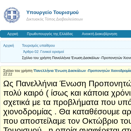
Υπουργείο Τουρισμού
Δικτυακός Τόπος Διαβουλεύσεων
Αρχική
Πρωθυπουργός της Ελλάδας
Ανοικτή Διακυβέρνηση
Αρχική
Τουρισμός υπαίθρου
Άρθρο 02: Γενικοί ορισμοί
Σχόλιο του χρήστη Πανελλήνια 'Ενωση Δασκάλων -Προπονητών Χιονο
Σχόλιο του χρήστη '
Πανελλήνια 'Ενωση Δασκάλων -Προπονητών Χιονοδρομί
22:22
Ως Πανελλήνια Ένωση Προπονητών
πολύ καιρό ( ίσως και κάποια χρόνι
σχετικά με τα προβλήματα που υπά
χιονοδρομίας . Θα καταθέσουμε αρχ
που αποστείλαμε τον Οκτώβριο το
Τουρισμού , η οποία αναφέρεται σ