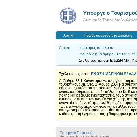
Υπουργείο Τουρισμο
Δικτυακός Τόπος Διαβουλεύσ
Αρχική
Πρωθυπουργός της Ελλάδας
Αρχική
Τουρισμός υπαίθρου
Άρθρο 28: Το άρθρο 31α του ν. του
Σχόλιο του χρήστη ΕΝΩΣΗ ΜΑΡΙΝΩ
Σχόλιο του χρήστη '
ΕΝΩΣΗ ΜΑΡΙΝΩΝ ΕΛΛΑΔ
A. Άρθρο 28.1 Κανονισμοί Λειτουργίας τουριστι
τουριστικούς λιμένες. Β. Άρθρο 28.4 Να συμπλη
σήμανσης εντός του τουριστικού λιμένα κατ’ αν
ανωτέρω ρύθμισης ότι οι διατάξεις του Κώδικα
πόλης και σε άλλες εγκαταστάσεις, τουριστικά
καθορίζονται από τον Φορέα Διαχείρισης του λ
αναγκαία τη δυνατότητα ελεύθερης διαμόρφωσης
των επαγγελματικών σκαφών και σε άλλες τουρισ
ανταγωνισμού ενώ παύει να υφίσταται η αμφιβο
καθυστέρηση έγκρισης τους ή διαμόρφωσης αυ
Υπουργείο Τουρισμού
Δικτυακός Τόπος Διαβουλεύσεων