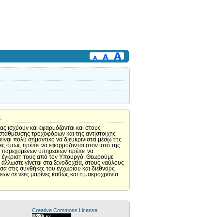
ς
ας ισχύουν και εφαρμόζονται και στους
ι στάθμευσης τροχοφόρων και της αντίστοιχης
ίναι πολύ σημαντικό να διευκρινιστεί μέσω της
ες όπως πρέπει να εφαρμόζονται στον ιστό της
πών παρεχομένων υπηρεσιών πρέπει να
 η έγκριση τους από τον Υπουργό. Θεωρούμε
άλλωστε γίνεται στα ξενοδοχεία, στους ναύλους
εσα στις συνθήκες του εγχώριου και διεθνούς
εων σε νέες μαρίνες καθώς και η μακροχρόνια
Creative Commons License