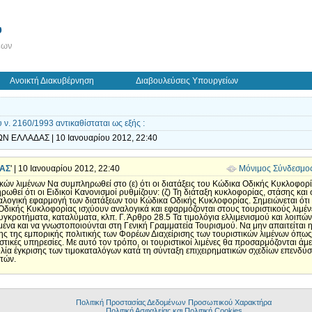
ύ
εων
Ανοικτή Διακυβέρνηση
Διαβουλεύσεις Υπουργείων
 ν. 2160/1993 αντικαθίσταται ως εξής :
Ν ΕΛΛΑΔΑΣ | 10 Ιανουαρίου 2012, 22:40
ΑΣ
' | 10 Ιανουαρίου 2012, 22:40
Μόνιμος Σύνδεσμο
κών λιμένων Να συμπληρωθεί στο (ε) ότι οι διατάξεις του Κώδικα Οδικής Κυκλοφορί
ρωθεί ότι οι Ειδικοί Κανονισμοί ρυθμίζουν: (ζ) Τη διάταξη κυκλοφορίας, στάσης κα
αλογική εφαρμογή των διατάξεων του Κώδικα Οδικής Κυκλοφορίας. Σημειώνεται ότι ε
 Οδικής Κυκλοφορίας ισχύουν αναλογικά και εφαρμόζονται στους τουριστικούς λιμέν
 συγκροτήματα, καταλύματα, κλπ. Γ. Άρθρο 28.5 Τα τιμολόγια ελλιμενισμού και λοι
ιμένα και να γνωστοποιούνται στη Γενική Γραμματεία Τουρισμού. Να μην απαιτείται
 της εμπορικής πολιτικής των Φορέων Διαχείρισης των τουριστικών λιμένων όπως 
τικές υπηρεσίες. Με αυτό τον τρόπο, οι τουριστικοί λιμένες θα προσαρμόζονται άμ
λία έγκρισης των τιμοκαταλόγων κατά τη σύνταξη επιχειρηματικών σχεδίων επενδύσ
τών.
Πολιτική Προστασίας Δεδομένων Προσωπικού Χαρακτήρα
Πολιτική Ασφαλείας και Πολιτική Cookies