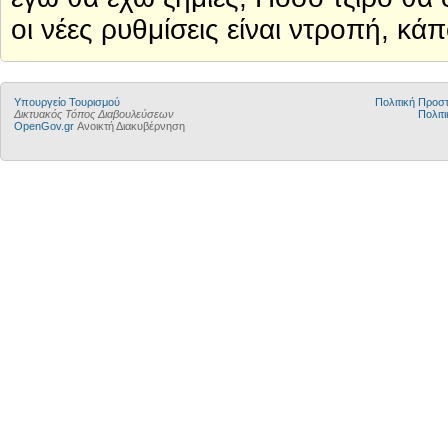
οι νέες ρυθμίσεις είναι ντροπή, κ
Υπουργείο Τουρισμού
Πολιτική Προ
Δικτυακός Τόπος Διαβουλεύσεων
Πολιτι
OpenGov.gr
Ανοικτή Διακυβέρνηση