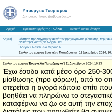
Υπουργείο Τουρισμού
Δικτυακός Τόπος Διαβουλεύσεων
Αρχική
Πρωθυπουργός της Ελλάδας
Ανοικτή Διακυβέρνηση
Αρχική
Θέσπιση προδιαγραφών ακινήτων βραχυχρόνιας μίσθωσης, περιβαλλον
ειδικότερες διατάξεις ελέγχου καi...
Άρθρο 2 Αντικείμενο Μέρους Α’
Σχόλιο του χρήστη Ευαγγελία Παπαδράγκα | 11 Δεκεμβρίου 2024, 16
Σχόλιο του χρήστη '
Ευαγγελία Παπαδράγκα
' | 11 Δεκεμβρίου 2024, 16:33
Έχω έσοδα κατά μέσο όρο 250-30
μίσθωσης (προ φόρων), από το σπί
στερείται η αγορά κάποιο σπίτι που
βοηθάει να πληρώνω το στεγαστικό
καταφέρνω να ζω σε αυτή την εποχή
διατάξεις που προωθείτε θα αναγ