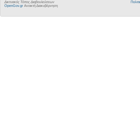
Δικτυακός Τόπος Διαβουλεύσεων
Πολιτι
OpenGov.gr
Ανοικτή Διακυβέρνηση