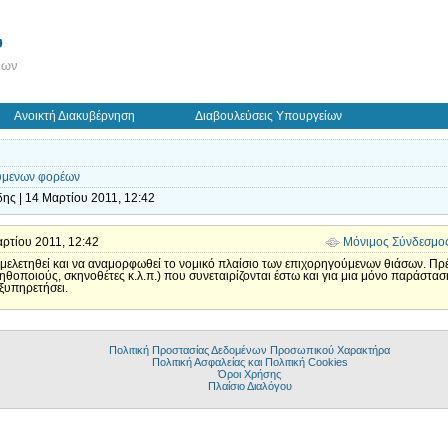
ύ
εων
Ανοικτή Διακυβέρνηση
Διαβουλεύσεις Υπουργείων
ούμενων φορέων
ης | 14 Μαρτίου 2011, 12:42
Μαρτίου 2011, 12:42
Μόνιμος Σύνδεσμο
 μελετηθεί και να αναμορφωθεί το νομικό πλαίσιο των επιχορηγούμενων θιάσων. Πρέ
ηθοποιούς, σκηνοθέτες κ.λ.π.) που συνεταιρίζονται έστω και για μια μόνο παράστα
εξυπηρετήσει.
Πολιτική Προστασίας Δεδομένων Προσωπικού Χαρακτήρα
Πολιτική Ασφαλείας και Πολιτική Cookies
Όροι Χρήσης
Πλαίσιο Διαλόγου