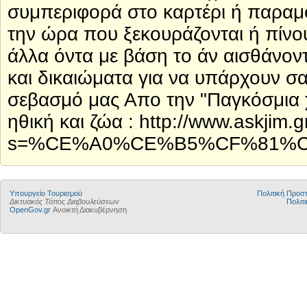
συμπεριφορά στο καρτέρι ή παραμ
την ώρα που ξεκουράζονται ή πίνου
άλλα όντα με βάση το άν αισθάνον
και δικαιώματα για να υπάρχουν σ
σεβασμό μας Απο την "Παγκόσμια 
ηθική και ζώα : http://www.askjim.g
s=%CE%A0%CE%B5%CF%81%
Υπουργείο Τουρισμού
Πολιτική Προ
Δικτυακός Τόπος Διαβουλεύσεων
Πολιτι
OpenGov.gr
Ανοικτή Διακυβέρνηση