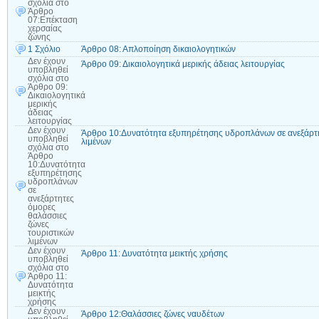
σχόλια
στο
Άρθρο
07:Επέκταση
χερσαίας
ζώνης
1 Σχόλιο
Άρθρο 08: Απλοποίηση δικαιολογητικών
Δεν έχουν
Άρθρο 09: Δικαιολογητικά μερικής άδειας λειτουργίας
υποβληθεί
σχόλια
στο
Άρθρο 09:
Δικαιολογητικά
μερικής
άδειας
λειτουργίας
Δεν έχουν
Άρθρο 10:Δυνατότητα εξυπηρέτησης υδροπλάνων σε ανεξάρτη
υποβληθεί
λιμένων
σχόλια
στο
Άρθρο
10:Δυνατότητα
εξυπηρέτησης
υδροπλάνων
σε
ανεξάρτητες
όμορες
θαλάσσιες
ζώνες
τουριστικών
λιμένων
Δεν έχουν
Άρθρο 11: Δυνατότητα μεικτής χρήσης
υποβληθεί
σχόλια
στο
Άρθρο 11:
Δυνατότητα
μεικτής
χρήσης
Δεν έχουν
Άρθρο 12:Θαλάσσιες ζώνες ναυδέτων