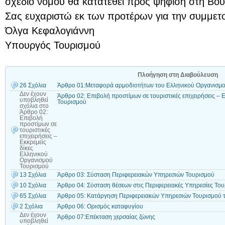
σχέδιο νόμου θα κατατεθεί προς ψήφιση στη Βο
Σας ευχαριστώ εκ των προτέρων για την συμμετο
Όλγα Κεφαλογιάννη
Υπουργός Τουρισμού
Πλοήγηση στη Διαβούλευση
26 Σχόλια
Άρθρο 01:Μεταφορά αρμοδιοτήτων του Ελληνικού Οργανισμο
Δεν έχουν
Άρθρο 02: Επιβολή προστίμων σε τουριστικές επιχειρήσεις – 
υποβληθεί
Τουρισμού
σχόλια
στο
Άρθρο 02:
Επιβολή
προστίμων σε
τουριστικές
επιχειρήσεις –
Εκκρεμείς
δίκες
Ελληνικού
Οργανισμού
Τουρισμού
13 Σχόλια
Άρθρο 03: Σύσταση Περιφερειακών Υπηρεσιών Τουρισμού
10 Σχόλια
Άρθρο 04: Σύσταση θέσεων στις Περιφερειακές Υπηρεσίες Το
65 Σχόλια
Άρθρο 05: Κατάργηση Περιφερειακών Υπηρεσιών Τουρισμού 
2 Σχόλια
Άρθρο 06: Ορισμός καταφυγίου
Δεν έχουν
Άρθρο 07:Επέκταση χερσαίας ζώνης
υποβληθεί