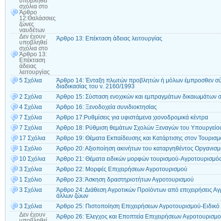
υποβληθεί
σχόλια
στο
Άρθρο
12:Θαλάσσιες
ζώνες
ναυδέτων
Δεν έχουν
Άρθρο 13: Επέκταση άδειας λειτουργίας
υποβληθεί
σχόλια
στο
Άρθρο 13:
Επέκταση
άδειας
λειτουργίας
5 Σχόλια
Άρθρο 14: Ένταξη πλωτών προβλητών ή μόλων έμπροσθεν σύν
διαδικασίας του ν. 2160/1993
2 Σχόλια
Άρθρο 15: Σύσταση ενοχικών και εμπραγμάτων δικαιωμάτων σ
4 Σχόλια
Άρθρο 16: Ξενοδοχεία συνιδιοκτησίας
7 Σχόλια
Άρθρο 17:Ρυθμίσεις για υφιστάμενα χιονοδρομικά κέντρα
7 Σχόλια
Άρθρο 18: Ρύθμιση θεμάτων Σχολών Ξεναγών του Υπουργείο
17 Σχόλια
Άρθρο 19: Θέματα Εκπαίδευσης και Κατάρτισης στον Τουρισμ
1 Σχόλιο
Άρθρο 20: Αξιοποίηση ακινήτων του καταργηθέντος Οργανισμ
10 Σχόλια
Άρθρο 21: Θέματα ειδικών μορφών τουρισμού-Αγροτουρισμός
3 Σχόλια
Άρθρο 22: Μορφές Επιχειρήσεων Αγροτουρισμού
1 Σχόλιο
Άρθρο 23: Άσκηση δραστηριοτήτων Αγροτουρισμού
3 Σχόλια
Άρθρο 24: Διάθεση Αγροτικών Προϊόντων από επιχειρήσεις Αγ
άλλων ζώων
3 Σχόλια
Άρθρο 25: Πιστοποίηση Επιχειρήσεων Αγροτουρισμού-Ειδικό
Δεν έχουν
Άρθρο 26: Έλεγχος και Εποπτεία Επιχειρήσεων Αγροτουρισμ
υποβληθεί