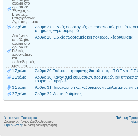
σχόλια
στο
Άρθρο 26:
Έλεγχος και
Εποπτεία
Επιχειρήσεων
Αγροτουρισμού
2 Σχόλια
Άρθρο 27: Ειδικές φορολογικές και ασφαλιστικές ρυθμίσεις γ
υπηρεσίες Αγροτουρισμού
Δεν έχουν
Άρθρο 28: Ειδικές χωροταξικές και πολεοδομικές ρυθμίσεις
υποβληθεί
σχόλια
στο
Άρθρο 28:
Ειδικές
χωροταξικές
και
πολεοδομικές
ρυθμίσεις
1 Σχόλιο
Άρθρο 29:Επέκταση εφαρμογής διάταξης περί Π.Ο.Τ.Α σε Ε.Σ.Χ.
1 Σχόλιο
Άρθρο 30: Κανονισμοί συμβάσεων, προμηθειών και υπηρεσιώ
τουριστική προβολή
3 Σχόλια
Άρθρο 31:Παραχώρηση και καθορισμός ανταλλάγματος για τη
3 Σχόλια
Άρθρο 32: Λοιπές Ρυθμίσεις
Υπουργείο Τουρισμού
Πολιτική Προ
Δικτυακός Τόπος Διαβουλεύσεων
Πολιτι
OpenGov.gr
Ανοικτή Διακυβέρνηση