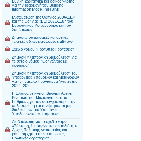
Εθνική Στρατηγική και οδικός χάρτης
για την εφαρμογή του Building
Information Modelling (BIM)
Ενσωμάτωση της Οδηγίας 2006/1/ΕΚ
και της Οδηγίας (ΕΕ) 2021/1187 του
Ευρωπαϊκού Κοινοβουλίου και του
Συμβουλίου...
Δημόσιες υπεραστικές και αστικές
τακτικές οδικές μεταφορές επιβατών
Σχέδιο νόμου "Πρότυπες Προτάσεις"
Δημόσια ηλεκτρονική διαβούλευση για
το σχέδιο νόμου: "Οδηγώντας με
ασφάλεια"
Δημόσια ηλεκτρονική διαβούλευση του
Υπουργείου Υποδομών και Μεταφορών
για το Τομεακό Πρόγραμμα Ανάπτυξης
2021- 2025
Η Ελλάδα σε κίνηση:Βιώσιμη Αστική
Κινητικότητα–Μικροκινητικότητα-
Ρυθμίσεις για τον εκσυγχρονισμό, την
απλούστευση και την ψηφιοποίηση
διαδικασιών του Υπουργείου
Υποδομών και Μεταφορών
Διαβούλευση για το σχέδιο νόμου
«Σύσταση, λειτουργία και αρμοδιότητες
Αρχής Πολιτικής Αεροπορίας και
ρύθμιση ζητημάτων Υπηρεσίας
Πολιτικής Αεροπορίας»