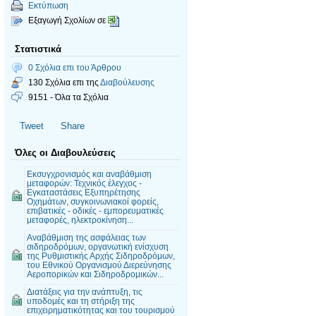
Εκτύπωση
Εξαγωγή Σχολίων σε
Στατιστικά
0 Σχόλια επι του Άρθρου
130 Σχόλια επι της
Διαβούλευσης
9151 - Όλα τα Σχόλια
Tweet
Share
Όλες οι Διαβουλεύσεις
Εκσυγχρονισμός και αναβάθμιση
μεταφορών: Τεχνικός έλεγχος -
Εγκαταστάσεις Εξυπηρέτησης
Οχημάτων, συγκοινωνιακοί φορείς,
επιβατικές - οδικές - εμπορευματικές
μεταφορές, ηλεκτροκίνηση...
Αναβάθμιση της ασφάλειας των
σιδηροδρόμων, οργανωτική ενίσχυση
της Ρυθμιστικής Αρχής Σιδηροδρόμων,
του Εθνικού Οργανισμού Διερεύνησης
Αεροπορικών και Σιδηροδρομικών...
Διατάξεις για την ανάπτυξη, τις
υποδομές και τη στήριξη της
επιχειρηματικότητας και του τουρισμού