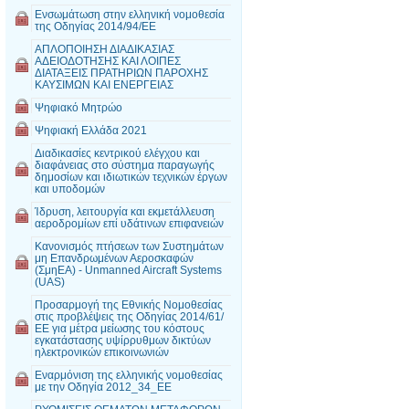
Ενσωμάτωση στην ελληνική νομοθεσία
της Οδηγίας 2014/94/EE
ΑΠΛΟΠΟΙΗΣΗ ΔΙΑΔΙΚΑΣΙΑΣ
ΑΔΕΙΟΔΟΤΗΣΗΣ ΚΑΙ ΛΟΙΠΕΣ
ΔΙΑΤΑΞΕΙΣ ΠΡΑΤΗΡΙΩΝ ΠΑΡΟΧΗΣ
ΚΑΥΣΙΜΩΝ ΚΑΙ ΕΝΕΡΓΕΙΑΣ
Ψηφιακό Μητρώο
Ψηφιακή Ελλάδα 2021
Διαδικασίες κεντρικού ελέγχου και
διαφάνειας στο σύστημα παραγωγής
δημοσίων και ιδιωτικών τεχνικών έργων
και υποδομών
Ίδρυση, λειτουργία και εκμετάλλευση
αεροδρομίων επί υδάτινων επιφανειών
Κανονισμός πτήσεων των Συστημάτων
μη Επανδρωμένων Αεροσκαφών
(ΣμηΕΑ) - Unmanned Aircraft Systems
(UAS)
Προσαρμογή της Εθνικής Νομοθεσίας
στις προβλέψεις της Οδηγίας 2014/61/
ΕΕ για μέτρα μείωσης του κόστους
εγκατάστασης υψίρρυθμων δικτύων
ηλεκτρονικών επικοινωνιών
Εναρμόνιση της ελληνικής νομοθεσίας
με την Οδηγία 2012_34_ΕΕ