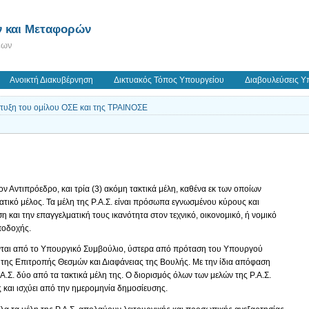
 και Μεταφορών
εων
Ανοικτή Διακυβέρνηση
Δικτυακός Τόπος Υπουργείου
Διαβουλεύσεις Υ
τυξη του ομίλου ΟΣΕ και της ΤΡΑΙΝΟΣΕ
 Αντιπρόεδρο, και τρία (3) ακόμη τακτικά μέλη, καθένα εκ των οποίων
ικό μέλος. Τα μέλη της Ρ.Α.Σ. είναι πρόσωπα εγνωσμένου κύρους και
ση και την επαγγελματική τους ικανότητα στον τεχνικό, οικονομικό, ή νομικό
ποδοχής.
ζονται από το Υπουργικό Συμβούλιο, ύστερα από πρόταση του Υπουργού
της Επιτροπής Θεσμών και Διαφάνειας της Βουλής. Με την ίδια απόφαση
Α.Σ. δύο από τα τακτικά μέλη της. Ο διορισμός όλων των μελών της Ρ.Α.Σ.
και ισχύει από την ημερομηνία δημοσίευσης.