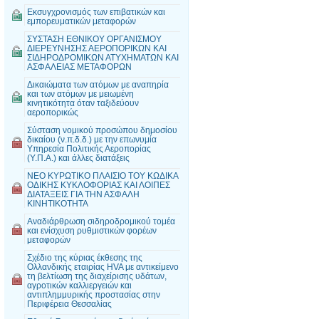
Εκσυγχρονισμός των επιβατικών και
εμπορευματικών μεταφορών
ΣΥΣΤΑΣΗ ΕΘΝΙΚΟΥ ΟΡΓΑΝΙΣΜΟΥ
ΔΙΕΡΕΥΝΗΣΗΣ ΑΕΡΟΠΟΡΙΚΩΝ ΚΑΙ
ΣΙΔΗΡΟΔΡΟΜΙΚΩΝ ΑΤΥΧΗΜΑΤΩΝ ΚΑΙ
ΑΣΦΑΛΕΙΑΣ ΜΕΤΑΦΟΡΩΝ
Δικαιώματα των ατόμων με αναπηρία
και των ατόμων με μειωμένη
κινητικότητα όταν ταξιδεύουν
αεροπορικώς
Σύσταση νομικού προσώπου δημοσίου
δικαίου (ν.π.δ.δ.) με την επωνυμία
Υπηρεσία Πολιτικής Αεροπορίας
(Υ.Π.Α.) και άλλες διατάξεις
ΝΕΟ ΚΥΡΩΤΙΚΟ ΠΛΑΙΣΙΟ ΤΟΥ ΚΩΔΙΚΑ
ΟΔΙΚΗΣ ΚΥΚΛΟΦΟΡΙΑΣ ΚΑΙ ΛΟΙΠΕΣ
ΔΙΑΤΑΞΕΙΣ ΓΙΑ ΤΗΝ ΑΣΦΑΛΗ
ΚΙΝΗΤΙΚΟΤΗΤΑ
Αναδιάρθρωση σιδηροδρομικού τομέα
και ενίσχυση ρυθμιστικών φορέων
μεταφορών
Σχέδιο της κύριας έκθεσης της
Ολλανδικής εταιρίας HVA με αντικείμενο
τη βελτίωση της διαχείρισης υδάτων,
αγροτικών καλλιεργειών και
αντιπλημμυρικής προστασίας στην
Περιφέρεια Θεσσαλίας