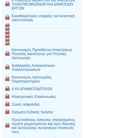
ΡΥΘΜΙΣΕΙΣ ΘΕΜΑΤΩΝ ΜΕΤΑΦΟΡΩΝ,
ΤΗΛΕΠΙΚΟΙΝΩΝΙΩΝ ΚΑΙ ΔΗΜΟΣΙΩΝ
ΕΡΓΩΝ
Εκκαθαρίστριες εταιρείες για λογιστική
τακτοποίηση
Κανονισμός Πρόσθετων Απαιτήσεων
Πτητικής Ικανότητας για Πτητικές
Λειτουργίες
Διαδικασίες Αναγκαστικών
Απαλλοτριώσεων
Κανονισμός Λειτουργίας
Παρατηρητηρίου
ΚΥΑ ΧΡΗΜΑΤΟΔΟΤΗΣΗ
Ηλεκτρονικές Επικοινωνίες
Ζώνες ασφαλείας
Οχήματα Ειδικής Χρήσης
Προϋποθέσεις άσκησης επαγγέλματος
τεχνίτη μηχανημάτων και όροι ίδρυσης
και λειτουργίας συνεργείων επισκευής
τους