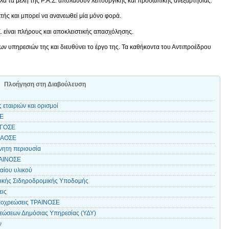
 τα μέλη της Ρ.Α.Σ. απολαύουν λειτουργικής και προσωπικής ανεξαρτησίας.
τής και μπορεί να ανανεωθεί μία μόνο φορά.
 είναι πλήρους και αποκλειστικής απασχόλησης.
 υπηρεσιών της και διευθύνει το έργο της. Τα καθήκοντα του Αντιπροέδρου
Πλοήγηση στη Διαβούλευση
εταιριών και ορισμοί
ΣΕ
ΡΓΟΣΕ
ΑΙΑΟΣΕ
ίνητη περιουσία
ΡΑΙΝΟΣΕ
αίου υλικού
νικής Σιδηροδρομικής Υποδομής
εις
υποχρεώσεις ΤΡΑΙΝΟΣΕ
εώσεων Δημόσιας Υπηρεσίας (ΥΔΥ)
ν