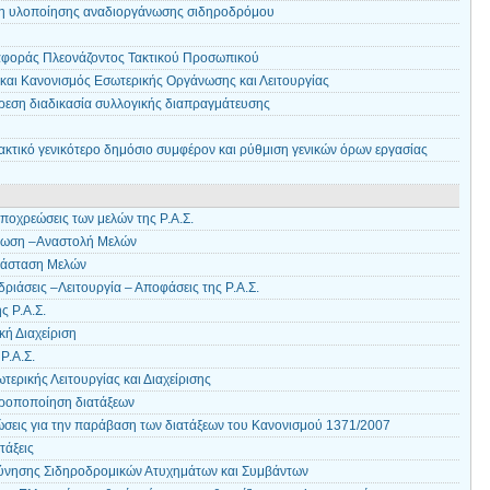
η υλοποίησης αναδιοργάνωσης σιδηροδρόμου
αφοράς Πλεονάζοντος Τακτικού Προσωπικού
αι Κανονισμός Εσωτερικής Οργάνωσης και Λειτουργίας
αίρεση διαδικασία συλλογικής διαπραγμάτευσης
ακτικό γενικότερο δημόσιο συμφέρον και ρύθμιση γενικών όρων εργασίας
ποχρεώσεις των μελών της Ρ.Α.Σ.
τωση –Αναστολή Μελών
τάσταση Μελών
ριάσεις –Λειτουργία – Αποφάσεις της Ρ.Α.Σ.
ς Ρ.Α.Σ.
ή Διαχείριση
Ρ.Α.Σ.
ερικής Λειτουργίας και Διαχείρισης
τροποποίηση διατάξεων
ρώσεις για την παράβαση των διατάξεων του Κανονισμού 1371/2007
τάξεις
εύνησης Σιδηροδρομικών Ατυχημάτων και Συμβάντων