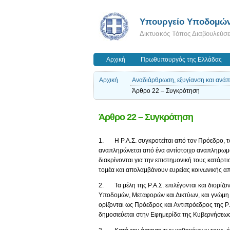
Υπουργείο Υποδομών
Δικτυακός Τόπος Διαβουλεύσ
Αρχική
Πρωθυπουργός της Ελλάδας
Αρχική
Αναδιάρθρωση, εξυγίανση και ανάπ
Άρθρο 22 – Συγκρότηση
Άρθρο 22 – Συγκρότηση
1. Η Ρ.Α.Σ. συγκροτείται από τον Πρόεδρο, τον
αναπληρώνεται από ένα αντίστοιχο αναπληρωματ
διακρίνονται για την επιστημονική τους κατάρτι
τομέα και απολαμβάνουν ευρείας κοινωνικής α
2. Τα μέλη της Ρ.Α.Σ. επιλέγονται και διορί
Υποδομών, Μεταφορών και Δικτύων, και γνώμη 
ορίζονται ως Πρόεδρος και Αντιπρόεδρος της Ρ.
δημοσιεύεται στην Εφημερίδα της Κυβερνήσεως 