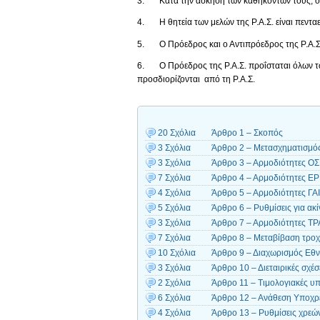
3. Κατά την άσκηση των καθηκόντων τους, όλα
4. Η θητεία των μελών της Ρ.Α.Σ. είναι πενταε
5. Ο Πρόεδρος και ο Αντιπρόεδρος της Ρ.Α.Σ.
6. Ο Πρόεδρος της Ρ.Α.Σ. προΐσταται όλων των
προσδιορίζονται από τη Ρ.Α.Σ.
20 Σχόλια
Άρθρο 1 – Σκοπός
3 Σχόλια
Άρθρο 2 – Μετασχηματισμός 
3 Σχόλια
Άρθρο 3 – Αρμοδιότητες Ο
7 Σχόλια
Άρθρο 4 – Αρμοδιότητες Ε
4 Σχόλια
Άρθρο 5 – Αρμοδιότητες Γ
5 Σχόλια
Άρθρο 6 – Ρυθμίσεις για ακ
3 Σχόλια
Άρθρο 7 – Αρμοδιότητες Τ
7 Σχόλια
Άρθρο 8 – Μεταβίβαση τροχ
10 Σχόλια
Άρθρο 9 – Διαχωρισμός Εθ
3 Σχόλια
Άρθρο 10 – Διεταιρικές σχέσ
2 Σχόλια
Άρθρο 11 – Τιμολογιακές 
6 Σχόλια
Άρθρο 12 – Ανάθεση Υποχρ
4 Σχόλια
Άρθρο 13 – Ρυθμίσεις χρεώ