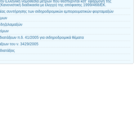
ν Ελληνική νομοθεσία μέτρων που θεσπίζονται κατ’ εφαρμογή της
(Κανονιστική διαδικασία με έλεγχο) της απόφασης 1999/468/ΕΚ.
έας συντήρησης των σιδηροδρομικών εμπορευματικών φορταμαξών
ίμων
οδηζελαμαξών
τίμων
διατάξεων π.δ. 41/2005 για σιδηροδρομικά θέματα
ξεων του ν. 3429/2005
διατάξεις