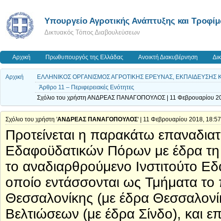
Υπουργείο Αγροτικής Ανάπτυξης και Τροφί
Δικτυακός Τόπος Διαβουλεύσεων
Αρχική
Πρωθυπουργός της Ελλάδας
Ανοικτή Διακυβέρνηση
Δι
Αρχική
ΕΛΛΗΝΙΚΟΣ ΟΡΓΑΝΙΣΜΟΣ ΑΓΡΟΤΙΚΗΣ ΕΡΕΥΝΑΣ, ΕΚΠΑΙΔΕΥΣΗΣ Κ
Άρθρο 11 – Περιφερειακές Ενότητες
Σχόλιο του χρήστη ΑΝΔΡΕΑΣ ΠΑΝΑΓΟΠΟΥΛΟΣ | 11 Φεβρουαρίου 20
Σχόλιο του χρήστη '
ΑΝΔΡΕΑΣ ΠΑΝΑΓΟΠΟΥΛΟΣ
' | 11 Φεβρουαρίου 2018, 18:57
Προτείνεται η παρακάτω επαναδιατύ
Εδαφοϋδατικών Πόρων με έδρα τη 
το αναδιαρθρούμενο Ινστιτούτο Ε
οποίο εντάσσονται ως Τμήματα το
Θεσσαλονίκης (με έδρα Θεσσαλονίκ
Βελτιώσεων (με έδρα Σίνδο), και ε