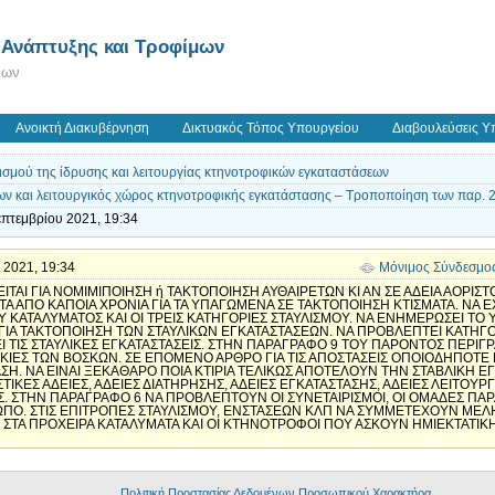
 Ανάπτυξης και Τροφίμων
εων
Ανοικτή Διακυβέρνηση
Δικτυακός Τόπος Υπουργείου
Διαβουλεύσεις Υ
ισμού της ίδρυσης και λειτουργίας κτηνοτροφικών εγκαταστάσεων
ν και λειτουργικός χώρος κτηνοτροφικής εγκατάστασης – Τροποποίηση των παρ. 2 
επτεμβρίου 2021, 19:34
υ 2021, 19:34
Μόνιμος Σύνδεσμο
ΤΑΙ ΓΙΑ ΝΟΜΙΜΙΠΟΙΗΣΗ ή ΤΑΚΤΟΠΟΙΗΣΗ ΑΥΘΑΙΡΕΤΩΝ ΚΙ ΑΝ ΣΕ ΑΔΕΙΑ ΑΟΡΙ
Α ΑΠΟ ΚΑΠΟΙΑ ΧΡΟΝΙΑ ΓΙΑ ΤΑ ΥΠΑΓΩΜΕΝΑ ΣΕ ΤΑΚΤΟΠΟΙΗΣΗ ΚΤΙΣΜΑΤΑ. ΝΑ 
Υ ΚΑΤΑΛΥΜΑΤΟΣ ΚΑΙ ΟΙ ΤΡΕΙΣ ΚΑΤΗΓΟΡΙΕΣ ΣΤΑΥΛΙΣΜΟΥ. ΝΑ ΕΝΗΜΕΡΩΣΕΙ Τ
 ΓΙΑ ΤΑΚΤΟΠΟΙΗΣΗ ΤΩΝ ΣΤΑΥΛΙΚΩΝ ΕΓΚΑΤΑΣΤΑΣΕΩΝ. ΝΑ ΠΡΟΒΛΕΠΤΕΙ ΚΑΤΗΓΟΡ
 ΤΙΣ ΣΤΑΥΛΙΚΕΣ ΕΓΚΑΤΑΣΤΑΣΕΙΣ. ΣΤΗΝ ΠΑΡΑΓΡΑΦΟ 9 ΤΟΥ ΠΑΡΟΝΤΟΣ ΠΕΡΙΓΡ
 ΟΙΚΙΕΣ ΤΩΝ ΒΟΣΚΩΝ. ΣΕ ΕΠΟΜΕΝΟ ΑΡΘΡΟ ΓΙΑ ΤΙΣ ΑΠΟΣΤΑΣΕΙΣ ΟΠΟΙΟΔΗΠΟΤΕ
ΣΗ. ΝΑ ΕΙΝΑΙ ΞΕΚΑΘΑΡΟ ΠΟΙΑ ΚΤΙΡΙΑ ΤΕΛΙΚΩΣ ΑΠΟΤΕΛΟΥΝ ΤΗΝ ΣΤΑΒΛΙΚΗ ΕΓ
ΤΙΚΕΣ ΑΔΕΙΕΣ, ΑΔΕΙΕΣ ΔΙΑΤΗΡΗΣΗΣ, ΑΔΕΙΕΣ ΕΓΚΑΤΑΣΤΑΣΗΣ, ΑΔΕΙΕΣ ΛΕΙΤΟΥΡΓ
. ΣΤΗΝ ΠΑΡΑΓΡΑΦΟ 6 ΝΑ ΠΡΟΒΛΕΠΤΟΥΝ ΟΙ ΣΥΝΕΤΑΙΡΙΣΜΟΙ, ΟΙ ΟΜΑΔΕΣ ΠΑΡΑ
ΣΩΠΟ. ΣΤΙΣ ΕΠΙΤΡΟΠΕΣ ΣΤΑΥΛΙΣΜΟΥ, ΕΝΣΤΑΣΕΩΝ ΚΛΠ ΝΑ ΣΥΜΜΕΤΕΧΟΥΝ Μ
Σ ΣΤΑ ΠΡΟΧΕΙΡΑ ΚΑΤΑΛΥΜΑΤΑ ΚΑΙ ΟΙ ΚΤΗΝΟΤΡΟΦΟΙ ΠΟΥ ΑΣΚΟΥΝ ΗΜΙΕΚΤΑΤΙ
Πολιτική Προστασίας Δεδομένων Προσωπικού Χαρακτήρα