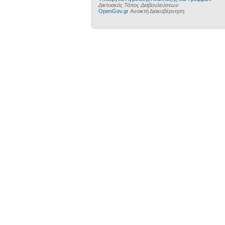
Δικτυακός Τόπος Διαβουλεύσεων
OpenGov.gr
Ανοικτή Διακυβέρνηση