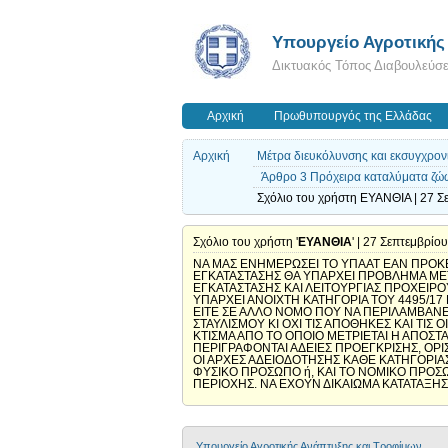
Υπουργείο Αγροτικής
Δικτυακός Τόπος Διαβουλεύσ
Αρχική
Πρωθυπουργός της Ελλάδας
Αρχική
Μέτρα διευκόλυνσης και εκσυγχρον
Άρθρο 3 Πρόχειρα καταλύματα ζώω
Σχόλιο του χρήστη ΕΥΑΝΘΙΑ | 27 Σ
Σχόλιο του χρήστη '
ΕΥΑΝΘΙΑ
' | 27 Σεπτεμβρίο
ΝΑ ΜΑΣ ΕΝΗΜΕΡΩΣΕΙ ΤΟ ΥΠΑΑΤ ΕΑΝ ΠΡΟΚΕΙ
ΕΓΚΑΤΑΣΤΑΣΗΣ ΘΑ ΥΠΑΡΧΕΙ ΠΡΟΒΛΗΜΑ ΜΕΤ
ΕΓΚΑΤΑΣΤΑΣΗΣ ΚΑΙ ΛΕΙΤΟΥΡΓΙΑΣ ΠΡΟΧΕΙΡΟ
ΥΠΑΡΧΕΙ ΑΝΟΙΧΤΗ ΚΑΤΗΓΟΡΙΑ ΤΟΥ 4495/17
ΕΙΤΕ ΣΕ ΑΛΛΟ ΝΟΜΟ ΠΟΥ ΝΑ ΠΕΡΙΛΑΜΒΑΝΕΙ
ΣΤΑΥΛΙΣΜΟΥ ΚΙ ΟΧΙ ΤΙΣ ΑΠΟΘΗΚΕΣ ΚΑΙ ΤΙΣ
ΚΤΙΣΜΑ ΑΠΟ ΤΟ ΟΠΟΙΟ ΜΕΤΡΙΕΤΑΙ Η ΑΠΟΣΤΑ
ΠΕΡΙΓΡΑΦΟΝΤΑΙ ΑΔΕΙΕΣ ΠΡΟΕΓΚΡΙΣΗΣ, ΟΡΙΣ
ΟΙ ΑΡΧΕΣ ΑΔΕΙΟΔΟΤΗΣΗΣ ΚΑΘΕ ΚΑΤΗΓΟΡΙΑΣ
ΦΥΣΙΚΟ ΠΡΟΣΩΠΟ ή, ΚΑΙ ΤΟ ΝΟΜΙΚΟ ΠΡΟ
ΠΕΡΙΟΧΗΣ. ΝΑ ΕΧΟΥΝ ΔΙΚΑΙΩΜΑ ΚΑΤΑΤΑΞΗ
Υπουργείο Αγροτικής Ανάπτυξης και Τροφίμων