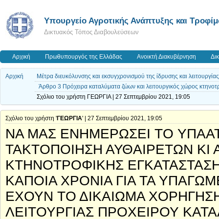
Υπουργείο Αγροτικής Ανάπτυξης και Τροφί
Δικτυακός Τόπος Διαβουλεύσεων
Αρχική
Πρωθυπουργός της Ελλάδας
Ανοικτή Διακυβέρνηση
Δι
Αρχική
Μέτρα διευκόλυνσης και εκσυγχρονισμού της ίδρυσης και λειτουργί
Άρθρο 3 Πρόχειρα καταλύματα ζώων και λειτουργικός χώρος κτηνοτ
Σχόλιο του χρήστη ΓΕΩΡΓΙΑ | 27 Σεπτεμβρίου 2021, 19:05
Σχόλιο του χρήστη '
ΓΕΩΡΓΙΑ
' | 27 Σεπτεμβρίου 2021, 19:05
ΝΑ ΜΑΣ ΕΝΗΜΕΡΩΣΕΙ ΤΟ ΥΠΑΑΤ
ΤΑΚΤΟΠΟΙΗΣΗ ΑΥΘΑΙΡΕΤΩΝ ΚΙ 
ΚΤΗΝΟΤΡΟΦΙΚΗΣ ΕΓΚΑΤΑΣΤΑΣΗ
ΚΑΠΟΙΑ ΧΡΟΝΙΑ ΓΙΑ ΤΑ ΥΠΑΓΩΜ
ΕΧΟΥΝ ΤΟ ΔΙΚΑΙΩΜΑ ΧΟΡΗΓΗΣΗ
ΛΕΙΤΟΥΡΓΙΑΣ ΠΡΟΧΕΙΡΟΥ ΚΑΤΑ