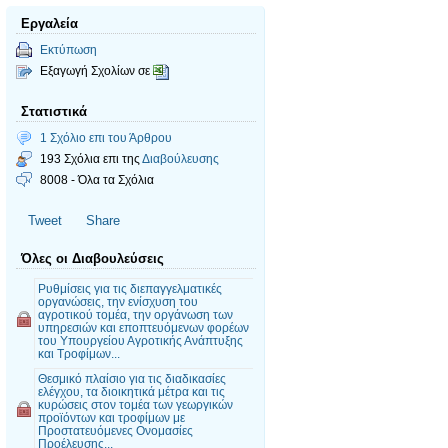
Εργαλεία
Εκτύπωση
Εξαγωγή Σχολίων σε
Στατιστικά
1 Σχόλιο επι του Άρθρου
193 Σχόλια επι της
Διαβούλευσης
8008 - Όλα τα Σχόλια
Tweet
Share
Όλες οι Διαβουλεύσεις
Ρυθμίσεις για τις διεπαγγελματικές
οργανώσεις, την ενίσχυση του
αγροτικού τομέα, την οργάνωση των
υπηρεσιών και εποπτευόμενων φορέων
του Υπουργείου Αγροτικής Ανάπτυξης
και Τροφίμων...
Θεσμικό πλαίσιο για τις διαδικασίες
ελέγχου, τα διοικητικά μέτρα και τις
κυρώσεις στον τομέα των γεωργικών
προϊόντων και τροφίμων με
Προστατευόμενες Ονομασίες
Προέλευσης...