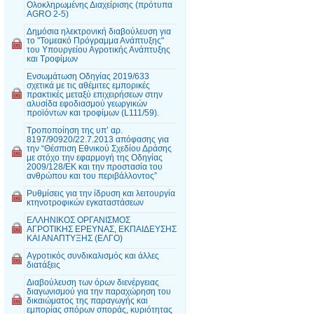
Ολοκληρωμένης Διαχείρισης (πρότυπα
AGRO 2-5)
Δημόσια ηλεκτρονική διαβούλευση για
το "Τομεακό Πρόγραμμα Ανάπτυξης"
του Υπουργείου Αγροτικής Ανάπτυξης
και Τροφίμων
Ενσωμάτωση Οδηγίας 2019/633
σχετικά με τις αθέμιτες εμπορικές
πρακτικές μεταξύ επιχειρήσεων στην
αλυσίδα εφοδιασμού γεωργικών
προϊόντων και τροφίμων (L111/59).
Τροποποίηση της υπ’ αρ.
8197/90920/22.7.2013 απόφασης για
την “Θέσπιση Εθνικού Σχεδίου Δράσης
με στόχο την εφαρμογή της Οδηγίας
2009/128/ΕΚ και την προστασία του
ανθρώπου και του περιβάλλοντος”
Ρυθμίσεις για την ίδρυση και λειτουργία
κτηνοτροφικών εγκαταστάσεων
ΕΛΛΗΝΙΚΟΣ ΟΡΓΑΝΙΣΜΟΣ
ΑΓΡΟΤΙΚΗΣ ΕΡΕΥΝΑΣ, ΕΚΠΑΙΔΕΥΣΗΣ
ΚΑΙ ΑΝΑΠΤΥΞΗΣ (ΕΛΓΟ)
Αγροτικός συνδικαλισμός και άλλες
διατάξεις
Διαβούλευση των όρων διενέργειας
διαγωνισμού για την παραχώρηση του
δικαιώματος της παραγωγής και
εμπορίας σπόρων σποράς, κυριότητας