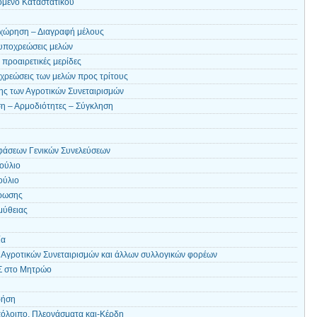
όμενο Καταστατικού
χώρηση – Διαγραφή μέλους
 υποχρεώσεις μελών
 προαιρετικές μερίδες
χρεώσεις των μελών προς τρίτους
ης των Αγροτικών Συνεταιρισμών
ση – Αρμοδιότητες – Σύγκληση
άσεων Γενικών Συνελεύσεων
ούλιο
ούλιο
έρωσης
μύθειας
ία
Αγροτικών Συνεταιρισμών και άλλων συλλογικών φορέων
Σ στο Μητρώο
ρήση
πόλοιπο, Πλεονάσματα και-Κέρδη