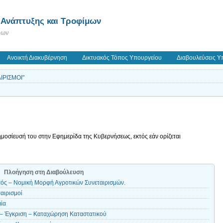
 Ανάπτυξης και Τροφίμων
εων
Ανοικτή Διακυβέρνηση
Δικτυακός Τόπος Υπουργείου
Διαβουλεύσεις Υ
ΙΡΙΣΜΟΙ"
ημοσίευσή του στην Εφημερίδα της Κυβερνήσεως, εκτός εάν ορίζεται
Πλοήγηση στη Διαβούλευση
ός – Νομική Μορφή Αγροτικών Συνεταιρισμών.
αιρισμοί
ία
 – Έγκριση – Καταχώρηση Καταστατικού