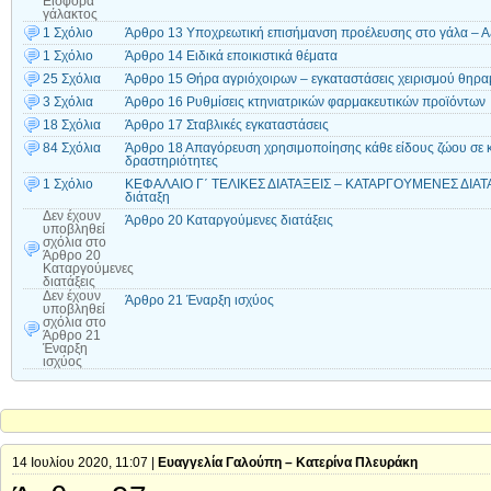
Εισφορά
γάλακτος
1 Σχόλιο
Άρθρο 13 Υποχρεωτική επισήμανση προέλευσης στο γάλα – 
1 Σχόλιο
Άρθρο 14 Ειδικά εποικιστικά θέματα
25 Σχόλια
Άρθρο 15 Θήρα αγριόχοιρων – εγκαταστάσεις χειρισμού θηρ
3 Σχόλια
Άρθρο 16 Ρυθμίσεις κτηνιατρικών φαρμακευτικών προϊόντων
18 Σχόλια
Άρθρο 17 Σταβλικές εγκαταστάσεις
84 Σχόλια
Άρθρο 18 Απαγόρευση χρησιμοποίησης κάθε είδους ζώου σε κ
δραστηριότητες
1 Σχόλιο
ΚΕΦΑΛΑΙΟ Γ΄ ΤΕΛΙΚΕΣ ΔΙΑΤΑΞΕΙΣ – ΚΑΤΑΡΓΟΥΜΕΝΕΣ ΔΙΑΤΑ
διάταξη
Δεν έχουν
Άρθρο 20 Καταργούμενες διατάξεις
υποβληθεί
σχόλια
στο
Άρθρο 20
Καταργούμενες
διατάξεις
Δεν έχουν
Άρθρο 21 Έναρξη ισχύος
υποβληθεί
σχόλια
στο
Άρθρο 21
Έναρξη
ισχύος
14 Ιουλίου 2020, 11:07 |
Ευαγγελία Γαλούπη – Κατερίνα Πλευράκη