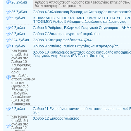
26 Σχόλια
Άρθρο 3 Απλούστευση ίδρυσης και λειτουργίας επιχειρήσεω
ζώων συντροφιάς εκτροφείων
36 Σχόλια
Άρθρο 4 Απλούστευση ίδρυσης και λειτουργίας κτηνοτροφικώ
5 Σχόλια
ΚΕΦΑΛΑΙΟ Β΄ ΛΟΙΠΕΣ ΡΥΘΜΙΣΕΙΣ ΑΡΜΟΔΙΟΤΗΤΑΣ ΥΠΟΥΡΓ
ΤΡΟΦΙΜΩΝ Άρθρο 5 Αδικήματα ζωοκλοπής και ζωοκτονίας
9 Σχόλια
Άρθρο 6 Ρυθμίσεις Ελληνικού Γεωργικού Οργανισμού – ΔΗ
8 Σχόλια
Άρθρο 7 Αξιοποίηση αγροτικού κεφαλαίου
324 Σχόλια
Άρθρο 8 Καταφύγια αδέσποτων ζώων
1 Σχόλιο
Άρθρο 9 Δαπάνες Ταμείου Γεωργίας και Κτηνοτροφίας
Δεν έχουν
Άρθρο 10 Καθορισμός ανώτατου ορίου καταβολής αποζημιώσ
υποβληθεί
Γεωργικών Ασφαλίσεων (ΕΛ.Γ.Α.) σε δικαιούχους
σχόλια
στο
Άρθρο 10
Καθορισμός
ανώτατου
ορίου
καταβολής
αποζημιώσεων
από τον
Οργανισμό
Ελληνικών
Γεωργικών
Ασφαλίσεων
(ΕΛ.Γ.Α.) σε
δικαιούχους
2 Σχόλια
Άρθρο 11 Εναρμόνιση κανονισμού κατάστασης προσωπικού ΕΛ.Γ
26)
Δεν έχουν
Άρθρο 12 Εισφορά γάλακτος
υποβληθεί
σχόλια
στο
Άρθρο 12