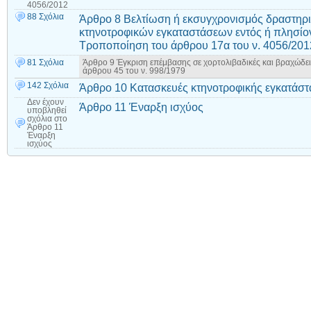
4056/2012
88 Σχόλια
Άρθρο 8 Βελτίωση ή εκσυγχρονισμός δραστηρ
κτηνοτροφικών εγκαταστάσεων εντός ή πλησίο
Τροποποίηση του άρθρου 17α του ν. 4056/201
81 Σχόλια
Άρθρο 9 Έγκριση επέμβασης σε χορτολιβαδικές και βραχώδει
άρθρου 45 του ν. 998/1979
142 Σχόλια
Άρθρο 10 Κατασκευές κτηνοτροφικής εγκατάσ
Δεν έχουν
Άρθρο 11 Έναρξη ισχύος
υποβληθεί
σχόλια
στο
Άρθρο 11
Έναρξη
ισχύος