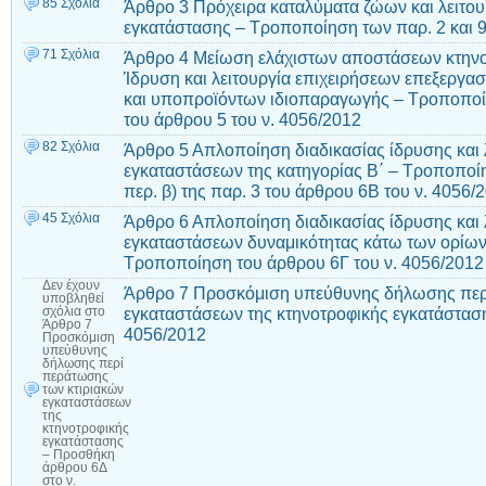
85 Σχόλια
Άρθρο 3 Πρόχειρα καταλύματα ζώων και λειτο
εγκατάστασης – Τροποποίηση των παρ. 2 και 9
71 Σχόλια
Άρθρο 4 Μείωση ελάχιστων αποστάσεων κτην
Ίδρυση και λειτουργία επιχειρήσεων επεξεργα
και υποπροϊόντων ιδιοπαραγωγής – Τροποποίησ
του άρθρου 5 του ν. 4056/2012
82 Σχόλια
Άρθρο 5 Απλοποίηση διαδικασίας ίδρυσης και 
εγκαταστάσεων της κατηγορίας Β΄ – Τροποποίησ
περ. β) της παρ. 3 του άρθρου 6Β του ν. 4056/
45 Σχόλια
Άρθρο 6 Απλοποίηση διαδικασίας ίδρυσης και 
εγκαταστάσεων δυναμικότητας κάτω των ορίων 
Τροποποίηση του άρθρου 6Γ του ν. 4056/2012
Δεν έχουν
Άρθρο 7 Προσκόμιση υπεύθυνης δήλωσης περ
υποβληθεί
εγκαταστάσεων της κτηνοτροφικής εγκατάστασ
σχόλια
στο
Άρθρο 7
4056/2012
Προσκόμιση
υπεύθυνης
δήλωσης περί
περάτωσης
των κτιριακών
εγκαταστάσεων
της
κτηνοτροφικής
εγκατάστασης
– Προσθήκη
άρθρου 6Δ
στο ν.