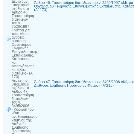
Δεν έχουν
Άρθρο 46: Τροποποίηση διατάξεων του ν. 2520/1997 «Μέτρα 
υποβληθεί
Οργανισμού Γεωργικής Επαγγελματικής Εκπαίδευσης, Κατάρτι
σχόλια
στο
(Α΄ 173)
Άρθρο 46:
Τροποποίηση
διατάξεων
του ν.
2520/1997
«Μέτρα για
τους νέους
αγρότες,
σύσταση
Οργανισμού
Γεωργικής
Επαγγελματικής
Εκπαίδευσης,
Κατάρτισης
και
Απασχόλησης
και άλλες
διατάξεις» (Α΄
173)
Δεν έχουν
Άρθρο 47: Τροποποίηση διατάξεων του ν. 3495/2006 «Κύρωσ
υποβληθεί
Διεθνούς Σύμβασης Προστασίας Φυτών» (Α΄215)
σχόλια
στο
Άρθρο 47:
Τροποποίηση
διατάξεων
του ν.
3495/2006
«Κύρωση του
νέου
αναθεωρημένου
κειμένου της
Διεθνούς
Σύμβασης
Προστασίας