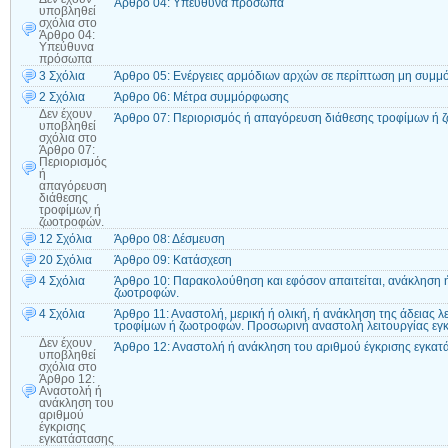
Άρθρο 04: Υπεύθυνα πρόσωπα
υποβληθεί
σχόλια
στο
Άρθρο 04:
Υπεύθυνα
πρόσωπα
3 Σχόλια
Άρθρο 05: Ενέργειες αρμόδιων αρχών σε περίπτωση μη συμ
2 Σχόλια
Άρθρο 06: Μέτρα συμμόρφωσης
Δεν έχουν
Άρθρο 07: Περιορισμός ή απαγόρευση διάθεσης τροφίμων ή 
υποβληθεί
σχόλια
στο
Άρθρο 07:
Περιορισμός
ή
απαγόρευση
διάθεσης
τροφίμων ή
ζωοτροφών.
12 Σχόλια
Άρθρο 08: Δέσμευση
20 Σχόλια
Άρθρο 09: Κατάσχεση
4 Σχόλια
Άρθρο 10: Παρακολούθηση και εφόσον απαιτείται, ανάκληση 
ζωοτροφών.
4 Σχόλια
Άρθρο 11: Αναστολή, μερική ή ολική, ή ανάκληση της άδειας λ
τροφίμων ή ζωοτροφών. Προσωρινή αναστολή λειτουργίας εγ
Δεν έχουν
Άρθρο 12: Αναστολή ή ανάκληση του αριθμού έγκρισης εγκατ
υποβληθεί
σχόλια
στο
Άρθρο 12:
Αναστολή ή
ανάκληση του
αριθμού
έγκρισης
εγκατάστασης