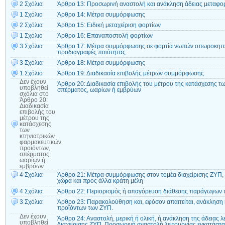
2 Σχόλια
Άρθρο 13: Προσωρινή αναστολή και ανάκληση άδειας μεταφο
1 Σχόλιο
Άρθρο 14: Μέτρα συμμόρφωσης
2 Σχόλια
Άρθρο 15: Ειδική μεταχείριση φορτίων
1 Σχόλιο
Άρθρο 16: Επαναποστολή φορτίων
3 Σχόλια
Άρθρο 17: Μέτρα συμμόρφωσης σε φορτία νωπών οπωροκηπευ
προδιαγραφές ποιότητας
3 Σχόλια
Άρθρο 18: Μέτρα συμμόρφωσης
1 Σχόλιο
Άρθρο 19: Διαδικασία επιβολής μέτρων συμμόρφωσης
Δεν έχουν
Άρθρο 20: Διαδικασία επιβολής του μέτρου της κατάσχεσης τ
υποβληθεί
σπέρματος, ωαρίων ή εμβρύων
σχόλια
στο
Άρθρο 20:
Διαδικασία
επιβολής του
μέτρου της
κατάσχεσης
των
κτηνιατρικών
φαρμακευτικών
προϊόντων,
σπέρματος,
ωαρίων ή
εμβρύων
4 Σχόλια
Άρθρο 21: Μέτρα συμμόρφωσης στον τομέα διαχείρισης ΖΥΠ, 
χώρα και προς άλλα κράτη μέλη
4 Σχόλια
Άρθρο 22: Περιορισμός ή απαγόρευση διάθεσης παράγωγων 
3 Σχόλια
Άρθρο 23: Παρακολούθηση και, εφόσον απαιτείται, ανάκλησ
προϊόντων των ΖΥΠ.
Δεν έχουν
Άρθρο 24: Αναστολή, μερική ή ολική, ή ανάκληση της άδειας λ
υποβληθεί
διαχείρισης ΖΥΠ. Προσωρινή αναστολή λειτουργίας εγκατάστα