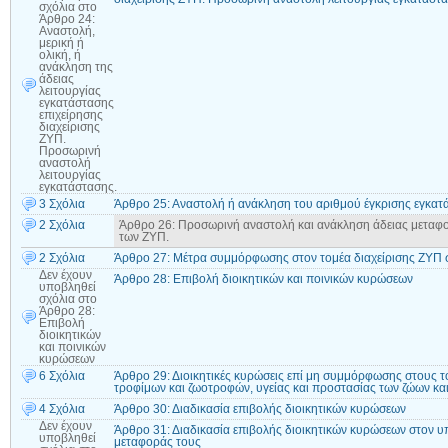
σχόλια
στο
Άρθρο 24:
Αναστολή,
μερική ή
ολική, ή
ανάκληση της
άδειας
λειτουργίας
εγκατάστασης
επιχείρησης
διαχείρισης
ΖΥΠ.
Προσωρινή
αναστολή
λειτουργίας
εγκατάστασης.
3 Σχόλια
Άρθρο 25: Αναστολή ή ανάκληση του αριθμού έγκρισης εγκατά
2 Σχόλια
Άρθρο 26: Προσωρινή αναστολή και ανάκληση άδειας μετα
των ΖΥΠ.
2 Σχόλια
Άρθρο 27: Μέτρα συμμόρφωσης στον τομέα διαχείρισης ΖΥΠ σ
Δεν έχουν
Άρθρο 28: Επιβολή διοικητικών και ποινικών κυρώσεων
υποβληθεί
σχόλια
στο
Άρθρο 28:
Επιβολή
διοικητικών
και ποινικών
κυρώσεων
6 Σχόλια
Άρθρο 29: Διοικητικές κυρώσεις επί μη συμμόρφωσης στους το
τροφίμων και ζωοτροφών, υγείας και προστασίας των ζώων και
4 Σχόλια
Άρθρο 30: Διαδικασία επιβολής διοικητικών κυρώσεων
Δεν έχουν
Άρθρο 31: Διαδικασία επιβολής διοικητικών κυρώσεων στον υ
υποβληθεί
μεταφοράς τους