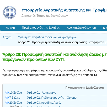
Υπουργείο Αγροτικής Ανάπτυξης και Τροφί
Δικτυακός Τόπος Διαβουλεύσεων
Αρχική
Πρωθυπουργός της Ελλάδας
Ανοικτή Διακυβέρνηση
Δι
Αρχική
Υγιεινή και ασφάλεια τροφίμων και ζωοτροφών
Άρθρο 26: Προσωρινή αναστολή και ανάκληση άδειας μεταφορικού 
Άρθρο 26: Προσωρινή αναστολή και ανάκληση άδειας με
παράγωγων προϊόντων των ΖΥΠ.
Για την εφαρμογή του μέτρου της προσωρινής αναστολής και ανάκλησης της άδ
προϊόντων των ΖΥΠ εφαρμόζονται, αναλογικά, οι διατάξεις του άρθρου 13.
Πλοήγηση στη Διαβούλευση
10 Σχόλια
Άρθρο 01 : Αντικείμενο
7 Σχόλια
Άρθρο 02: Πεδίο εφαρμογής – Ορισμοί
20 Σχόλια
Άρθρο 03: Αρμόδιες Αρχές
Δεν έχουν