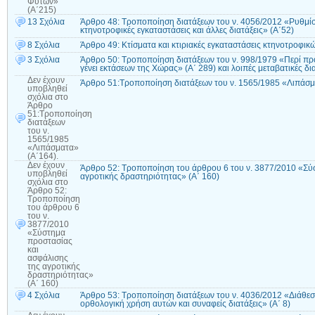
Φυτών»
(Α΄215)
13 Σχόλια
Άρθρο 48: Τροποποίηση διατάξεων του ν. 4056/2012 «Ρυθμίσει
κτηνοτροφικές εγκαταστάσεις και άλλες διατάξεις» (Α΄52)
8 Σχόλια
Άρθρο 49: Κτίσματα και κτιριακές εγκαταστάσεις κτηνοτροφι
3 Σχόλια
Άρθρο 50: Τροποποίηση διατάξεων του ν. 998/1979 «Περί πρ
γένει εκτάσεων της Χώρας» (Α΄ 289) και λοιπές μεταβατικές δι
Δεν έχουν
Άρθρο 51:Τροποποίηση διατάξεων του ν. 1565/1985 «Λιπάσμ
υποβληθεί
σχόλια
στο
Άρθρο
51:Τροποποίηση
διατάξεων
του ν.
1565/1985
«Λιπάσματα»
(Α΄164).
Δεν έχουν
Άρθρο 52: Τροποποίηση του άρθρου 6 του ν. 3877/2010 «Σύ
υποβληθεί
αγροτικής δραστηριότητας» (Α΄ 160)
σχόλια
στο
Άρθρο 52:
Τροποποίηση
του άρθρου 6
του ν.
3877/2010
«Σύστημα
προστασίας
και
ασφάλισης
της αγροτικής
δραστηριότητας»
(Α΄ 160)
4 Σχόλια
Άρθρο 53: Τροποποίηση διατάξεων του ν. 4036/2012 «Διάθε
ορθολογική χρήση αυτών και συναφείς διατάξεις» (Α΄ 8)