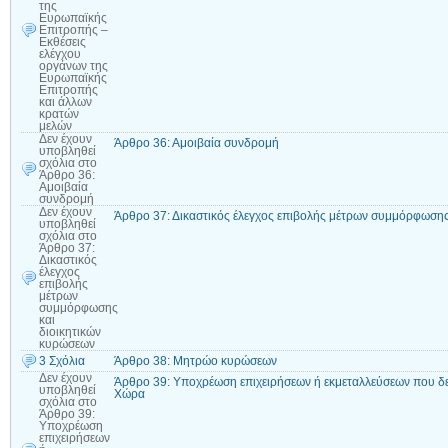
της
Ευρωπαϊκής
Επιτροπής –
Εκθέσεις
ελέγχου
οργάνων της
Ευρωπαϊκής
Επιτροπής
και άλλων
κρατών
μελών
Δεν έχουν
Άρθρο 36: Αμοιβαία συνδρομή
υποβληθεί
σχόλια
στο
Άρθρο 36:
Αμοιβαία
συνδρομή
Δεν έχουν
Άρθρο 37: Δικαστικός έλεγχος επιβολής μέτρων συμμόρφωσης
υποβληθεί
σχόλια
στο
Άρθρο 37:
Δικαστικός
έλεγχος
επιβολής
μέτρων
συμμόρφωσης
και
διοικητικών
κυρώσεων
3 Σχόλια
Άρθρο 38: Μητρώο κυρώσεων
Δεν έχουν
Άρθρο 39: Υποχρέωση επιχειρήσεων ή εκμεταλλεύσεων που δε
υποβληθεί
Χώρα
σχόλια
στο
Άρθρο 39:
Υποχρέωση
επιχειρήσεων