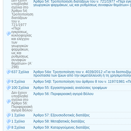
Δεν έχουν
Άρθρο 54: Τροποποίηση διατάξεων του ν. 721/1977 «Περί εγκ
υποβληθεί
γεωργικών φαρμάκων, ως και ρυθμίσεως συναφών θεμάτων» (
σχόλια
στο
Άρθρο 54:
Τροποποίηση
διατάξεων
του ν.
721/1977
«Περί
εγκρίσεως,
κυκλοφορίας
και ελέγχου
των
γεωργικών
φαρμάκων,
ως και
ρυθμίσεως
συναφών
θεμάτων» (Α΄
298)
637 Σχόλια
Άρθρο 54α: Τροποποίηση του ν. 4039/2012 «Για τα δεσποζόμε
προστασία των ζώων από την εκμετάλλευση ή τη χρησιμοποίη
9 Σχόλια
Άρθρο 54β: Τροποποίηση του άρθρου 8 του ν. 1197/1981 «Π
100 Σχόλια
Άρθρο 55: Εργαστηριακές αναλύσεις τροφίμων
Δεν έχουν
Άρθρο 56: Περιφερειακή αγορά Βόλου
υποβληθεί
σχόλια
στο
Άρθρο 56:
Περιφερειακή
αγορά Βόλου
1 Σχόλιο
Άρθρο 57: Εξουσιοδοτικές διατάξεις
1 Σχόλιο
Άρθρο 58: Μεταβατικές διατάξεις
8 Σχόλια
Άρθρο 59: Καταργούμενες διατάξεις