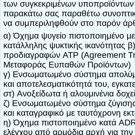
των συγκεκριμένων υποπροϊόντων
παρακάτω σας παραθέτω συνοπτικά
να συμπεριληφθούν στο παρόν άρ
α) Όχημα ψυγείο πιστοποιημένο μ
κατάλληλης ψυκτικής ικανότητας β
προδιαγραφών ATP (Agreement Tra
Μεταφοράς Ευπαθών Προϊόντων)
γ) Ενσωματωμένο σύστημα απολύμα
και αποτελεσματικότητά του, εγκα
στ) Ανοξείδωτα ή αλουμινένια δο
ζ) Ενσωματωμένο σύστημα ζύγισης
και καταγραφικό με ταυτόχρονη εκ
η) Όχημα πιστοποιημένο κατά ADR
ελέγχου από αρμόδια αρχή για τη