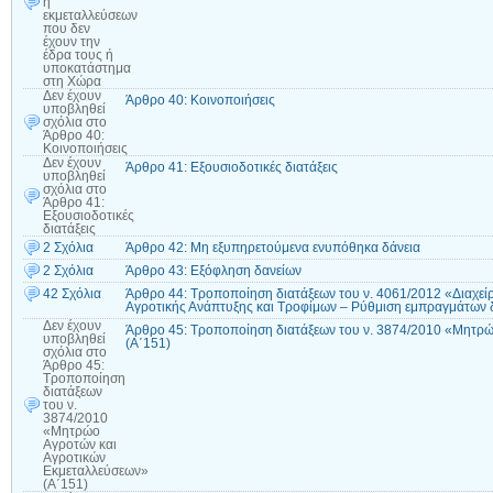
ή
εκμεταλλεύσεων
που δεν
έχουν την
έδρα τους ή
υποκατάστημα
στη Χώρα
Δεν έχουν
Άρθρο 40: Κοινοποιήσεις
υποβληθεί
σχόλια
στο
Άρθρο 40:
Κοινοποιήσεις
Δεν έχουν
Άρθρο 41: Εξουσιοδοτικές διατάξεις
υποβληθεί
σχόλια
στο
Άρθρο 41:
Εξουσιοδοτικές
διατάξεις
2 Σχόλια
Άρθρο 42: Μη εξυπηρετούμενα ενυπόθηκα δάνεια
2 Σχόλια
Άρθρο 43: Εξόφληση δανείων
42 Σχόλια
Άρθρο 44: Τροποποίηση διατάξεων του ν. 4061/2012 «Διαχεί
Αγροτικής Ανάπτυξης και Τροφίμων – Ρύθμιση εμπραγμάτων δι
Δεν έχουν
Άρθρο 45: Τροποποίηση διατάξεων του ν. 3874/2010 «Μητρώ
υποβληθεί
(Α΄151)
σχόλια
στο
Άρθρο 45:
Τροποποίηση
διατάξεων
του ν.
3874/2010
«Μητρώο
Αγροτών και
Αγροτικών
Εκμεταλλεύσεων»
(Α΄151)