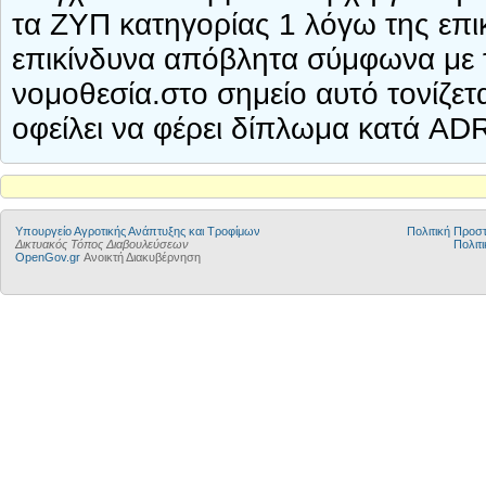
τα ΖΥΠ κατηγορίας 1 λόγω της επι
επικίνδυνα απόβλητα σύμφωνα με τ
νομοθεσία.στο σημείο αυτό τονίζετα
οφείλει να φέρει δίπλωμα κατά AD
Υπουργείο Αγροτικής Ανάπτυξης και Τροφίμων
Πολιτική Προ
Δικτυακός Τόπος Διαβουλεύσεων
Πολιτι
OpenGov.gr
Ανοικτή Διακυβέρνηση