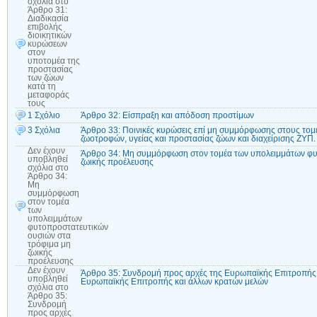
σχόλια
στο
Άρθρο 31:
Διαδικασία
επιβολής
διοικητικών
κυρώσεων
στον
υποτομέα της
προστασίας
των ζώων
κατά τη
μεταφοράς
τους
1 Σχόλιο
Άρθρο 32: Είσπραξη και απόδοση προστίμων
3 Σχόλια
Άρθρο 33: Ποινικές κυρώσεις επί μη συμμόρφωσης στους τομεί
ζωοτροφών, υγείας και προστασίας ζώων και διαχείρισης ΖΥΠ.
Δεν έχουν
Άρθρο 34: Μη συμμόρφωση στον τομέα των υπολειμμάτων φυ
υποβληθεί
ζωικής προέλευσης
σχόλια
στο
Άρθρο 34:
Μη
συμμόρφωση
στον τομέα
των
υπολειμμάτων
φυτοπροστατευτικών
ουσιών στα
τρόφιμα μη
ζωικής
προέλευσης
Δεν έχουν
Άρθρο 35: Συνδρομή προς αρχές της Ευρωπαϊκής Επιτροπής 
υποβληθεί
Ευρωπαϊκής Επιτροπής και άλλων κρατών μελών
σχόλια
στο
Άρθρο 35:
Συνδρομή
προς αρχές