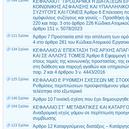
184 Σχόλια
ΚΕΦΑΛΑΙΟ Γ’ ΠΡΟΣΑΡΜΟΓΗ ΔΙΑΤΑΞΕΩΝ ΕΡΓ
ΚΟΙΝΩΝΙΚΗΣ ΑΣΦΑΛΙΣΗΣ ΚΑΙ ΥΠΑΛΛΗΛΙΚΟ
ΣΥΖΥΓΟΥΣ ΚΑΙ ΓΟΝΕΙΣ Άρθρο 6 Επέκταση πα
ομόφυλους συζύγους και γονείς – Προσθήκη ά
220 και παρ. 3 στο άρθρο 226 Κώδικα Ατομικού
άρθρο 151 ν. 5078/2023
121 Σχόλια
Άρθρο 7 Προστασία από την απόλυση των ομ
4 στο άρθρο 281 του Κώδικα Ατομικού Εργατικ
134 Σχόλια
ΚΕΦΑΛΑΙΟ Δ’ ΕΠΕΚΤΑΣΗ ΤΗΣ ΑΡΧΗΣ ΑΠΑ
ΚΑΙ ΣΕ ΑΛΛΟΥΣ ΤΟΜΕΙΣ Άρθρο 8 Εφαρμογή της
στους τομείς της κοινωνικής προστασίας, της 
στη διάθεση και παροχή αγαθών και υπηρεσιώ
παρ. 2 και 4 άρθρου 3 ν. 4443/2016
125 Σχόλια
ΚΕΦΑΛΑΙΟ Ε ΡΥΘΜΙΣΗ ΣΧΕΣΕΩΝ ΜΕ ΣΤΟΙΧ
Ρυθμίσεις περιπτώσεων προϋφιστάμενου γάμ
τελέστηκε στο εξωτερικό
146 Σχόλια
Άρθρο 10 Γονεϊκή σχέση που έχει δημιουργηθεί
104 Σχόλια
ΚΕΦΑΛΑΙΟ ΣΤ΄ ΜΕΤΑΒΑΤΙΚΕΣ ΚΑΙ ΚΑΤΑΡΓΟ
Αναδρομική ισχύς γάμου σε περίπτωση προη
συμβίωσης
123 Σχόλια
Άρθρο 12 Καταργούμενες διατάξεις – Κατάργησ