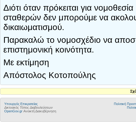
Διότι όταν πρόκειται για νομοθεσί
σταθερών δεν μπορούμε να ακολου
δικαιωματισμού.
Παρακαλώ το νομοσχέδιο να αποσυ
επιστημονική κοινότητα.
Με εκτίμηση
Απόστολος Κοτοπούλης
Σχ
Υπουργός Επικρατείας
Πολιτική Προ
Δικτυακός Τόπος Διαβουλεύσεων
Πολιτι
OpenGov.gr
Ανοικτή Διακυβέρνηση