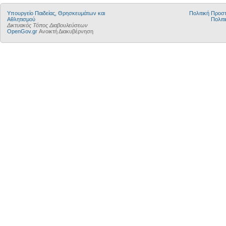
Υπουργείο Παιδείας, Θρησκευμάτων και
Πολιτική Προ
Αθλητισμού
Πολιτι
Δικτυακός Τόπος Διαβουλεύσεων
OpenGov.gr
Ανοικτή Διακυβέρνηση