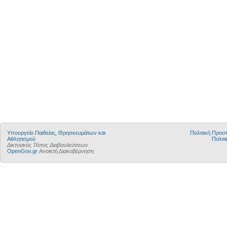
Υπουργείο Παιδείας, Θρησκευμάτων και
Πολιτική Προ
Αθλητισμού
Πολιτι
Δικτυακός Τόπος Διαβουλεύσεων
OpenGov.gr
Ανοικτή Διακυβέρνηση