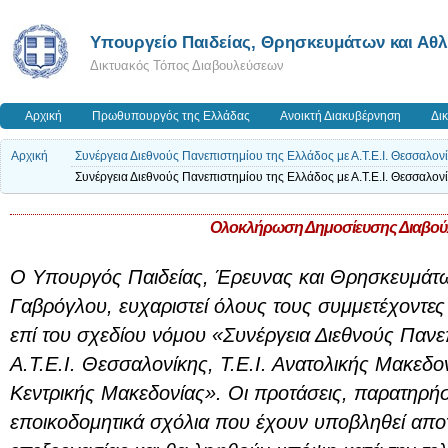
Υπουργείο Παιδείας, Θρησκευμάτων και Αθ
Δικτυακός Τόπος Διαβουλεύσεων
Αρχική
Πρωθυπουργός της Ελλάδας
Ανοικτή Διακυβέρνηση
Δι
Αρχική
Συνέργεια Διεθνούς Πανεπιστημίου της Ελλάδος με Α.Τ.Ε.Ι. Θεσσαλονίκ
Συνέργεια Διεθνούς Πανεπιστημίου της Ελλάδος με Α.Τ.Ε.Ι. Θεσσαλονίκ
Ολοκλήρωση Δημοσίευσης Διαβού
O Υπουργός Παιδείας, Έρευνας και Θρησκευμάτ
Γαβρόγλου, ευχαριστεί όλους τους συμμετέχοντες
επί του σχεδίου νόμου «Συνέργεια Διεθνούς Πανε
Α.Τ.Ε.Ι. Θεσσαλονίκης, Τ.Ε.Ι. Ανατολικής Μακεδον
Κεντρικής Μακεδονίας». Οι προτάσεις, παρατηρήσε
εποικοδομητικά σχόλια που έχουν υποβληθεί αποτ