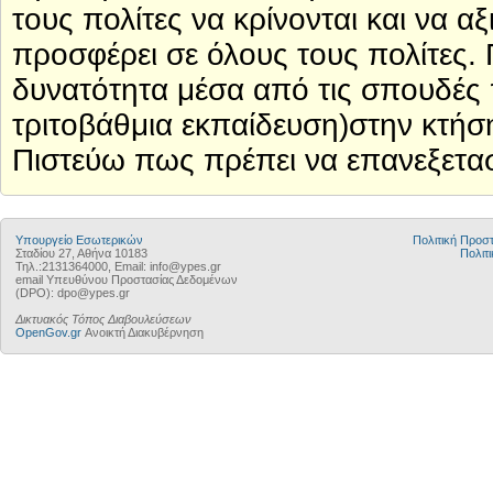
τους πολίτες να κρίνονται και να α
προσφέρει σε όλους τους πολίτες. Π
δυνατότητα μέσα από τις σπουδές 
τριτοβάθμια εκπαίδευση)στην κτήσ
Πιστεύω πως πρέπει να επανεξετα
Υπουργείο Εσωτερικών
Πολιτική Προ
Σταδίου 27, Αθήνα 10183
Πολιτι
Τηλ.:2131364000, Email: info@ypes.gr
email Υπευθύνου Προστασίας Δεδομένων
(DPO): dpo@ypes.gr
Δικτυακός Τόπος Διαβουλεύσεων
OpenGov.gr
Ανοικτή Διακυβέρνηση