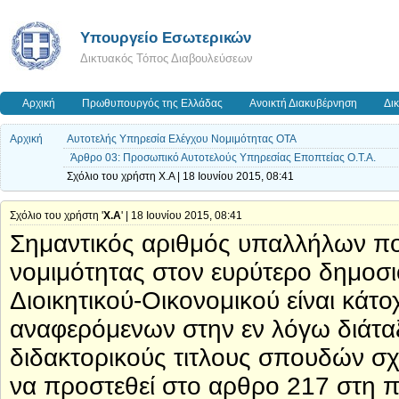
Υπουργείο Εσωτερικών
Δικτυακός Τόπος Διαβουλεύσεων
Αρχική
Πρωθυπουργός της Ελλάδας
Ανοικτή Διακυβέρνηση
Δι
Αρχική
Αυτοτελής Υπηρεσία Ελέγχου Νομιμότητας ΟΤΑ
Άρθρο 03: Προσωπικό Αυτοτελούς Υπηρεσίας Εποπτείας Ο.Τ.Α.
Σχόλιο του χρήστη Χ.Α | 18 Ιουνίου 2015, 08:41
Σχόλιο του χρήστη '
Χ.Α
' | 18 Ιουνίου 2015, 08:41
Σημαντικός αριθμός υπαλλήλων πο
νομιμότητας στον ευρύτερο δημοσι
Διοικητικού-Οικονομικού είναι κάτ
αναφερόμενων στην εν λόγω διάτα
διδακτορικούς τιτλους σπουδών σχε
να προστεθεί στο αρθρο 217 στη π