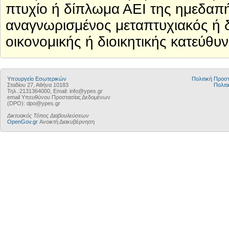
πτυχίο ή δίπλωμα ΑΕΙ της ημεδαπή
αναγνωρισμένος μεταπτυχιακός ή δ
οικονομικής ή διοικητικής κατεύθυ
Υπουργείο Εσωτερικών
Πολιτική Προ
Σταδίου 27, Αθήνα 10183
Πολιτι
Τηλ.:2131364000, Email: info@ypes.gr
email Υπευθύνου Προστασίας Δεδομένων
(DPO): dpo@ypes.gr
Δικτυακός Τόπος Διαβουλεύσεων
OpenGov.gr
Ανοικτή Διακυβέρνηση