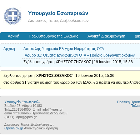
Υπουργείο Εσωτερικών
Δικτυακός Τόπος Διαβουλεύσεων
Αρχική
Πρωθυπουργός της Ελλάδας
Ανοικτή Διακυβέρνηση
Δι
Αρχική
Αυτοτελής Υπηρεσία Ελέγχου Νομιμότητας ΟΤΑ
Άρθρο 31: Θέματα εργαζομένων ΟΤΑ – Ωράριο βρεφονηπιοκόμων
Σχόλιο του χρήστη ΧΡΗΣΤΟΣ ΖΗΣΑΚΟΣ | 19 Ιουνίου 2015, 15:36
Σχόλιο του χρήστη '
ΧΡΗΣΤΟΣ ΖΗΣΑΚΟΣ
' | 19 Ιουνίου 2015, 15:36
στο άρθρο 31 για την αύξηση του ωραρίου των ΙΔΑΧ, θα πρέπει να συμπεριληφθού
Υπουργείο Εσωτερικών
Πολιτική Προ
Σταδίου 27, Αθήνα 10183
Πολιτι
Τηλ.:2131364000, Email: info@ypes.gr
email Υπευθύνου Προστασίας Δεδομένων
(DPO): dpo@ypes.gr
Δικτυακός Τόπος Διαβουλεύσεων
OpenGov.gr
Ανοικτή Διακυβέρνηση