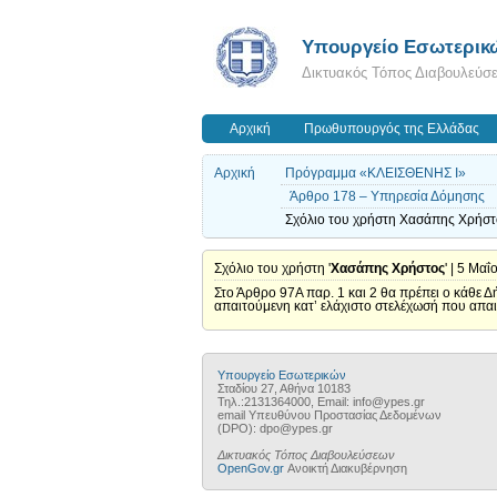
Υπουργείο Εσωτερικ
Δικτυακός Τόπος Διαβουλεύσ
Αρχική
Πρωθυπουργός της Ελλάδας
Αρχική
Πρόγραμμα «ΚΛΕΙΣΘΕΝΗΣ Ι»
Άρθρο 178 – Υπηρεσία Δόμησης
Σχόλιο του χρήστη Χασάπης Χρήστο
Σχόλιο του χρήστη '
Χασάπης Χρήστος
' | 5 Μα
Στο Άρθρο 97Α παρ. 1 και 2 θα πρέπει ο κάθε Δ
απαιτούμενη κατ’ ελάχιστο στελέχωσή που απαι
Υπουργείο Εσωτερικών
Σταδίου 27, Αθήνα 10183
Τηλ.:2131364000, Email: info@ypes.gr
email Υπευθύνου Προστασίας Δεδομένων
(DPO): dpo@ypes.gr
Δικτυακός Τόπος Διαβουλεύσεων
OpenGov.gr
Ανοικτή Διακυβέρνηση