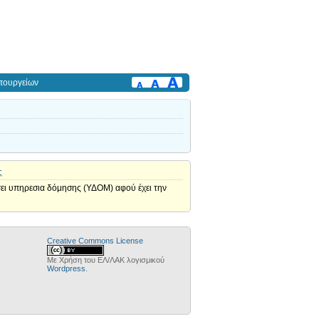
πουργείων
ς
γήσει υπηρεσια δόμησης (ΥΔΟΜ) αφού έχει την
Creative Commons License
Με Χρήση του ΕΛ/ΛΑΚ λογισμικού
Wordpress
.