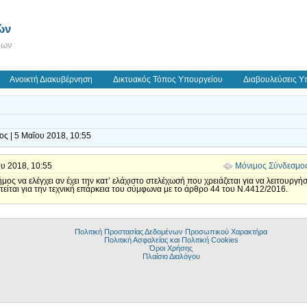
ών
εων
Ανοικτή Διακυβέρνηση
Δικτυακός Τόπος Υπουργείου
Διαβουλεύσεις Υ
ς | 5 Μαΐου 2018, 10:55
ΐου 2018, 10:55
Μόνιμος Σύνδεσμο
ήμος να ελέγχει αν έχει την κατ’ ελάχιστο στελέχωσή που χρειάζεται για να λειτουρ
τείται για την τεχνική επάρκεια του σύμφωνα με το άρθρο 44 του Ν.4412/2016.
Πολιτική Προστασίας Δεδομένων Προσωπικού Χαρακτήρα
Πολιτική Ασφαλείας και Πολιτική Cookies
Όροι Χρήσης
Πλαίσιο Διαλόγου