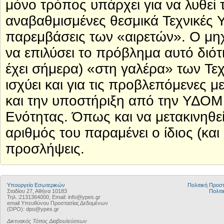
μόνο τρόπος υπάρχει για να λυθεί
αναβαθμισμένες θεσμικά Τεχνικές 
παρεμβάσεις των «αιρετών». Ο μηχα
να επιλύσει το πρόβλημα αυτό διότι
έχει σήμερα) «στη γαλέρα» των Τε
ισχύει και για τις προβλεπόμενες
και την υποστήριξη από την ΥΔΟΜ 
Ενότητας. Όπως και να μετακινηθε
αριθμός του παραμένει ο ίδιος (και
προσλήψεις.
Υπουργείο Εσωτερικών
Πολιτική Προ
Σταδίου 27, Αθήνα 10183
Πολιτι
Τηλ.:2131364000, Email: info@ypes.gr
email Υπευθύνου Προστασίας Δεδομένων
(DPO): dpo@ypes.gr
Δικτυακός Τόπος Διαβουλεύσεων