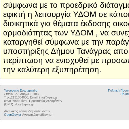
σύμφωνα με το προεδρικό διάταγμα 
εφικτή η λειτουργία ΥΔΟΜ σε κάπο
διοικητικά για θέματα έκδοσης οικ
αρμοδιότητας των ΥΔΟΜ , να συνεχί
καταργηθεί σύμφωνα με την παράγ
υποστήριξης Δήμου Τανάγρας απο 
περίπτωση να ενισχυθεί με προσω
την καλύτερη εξυπηρέτηση.
Υπουργείο Εσωτερικών
Πολιτική Προ
Σταδίου 27, Αθήνα 10183
Πολιτι
Τηλ.:2131364000, Email: info@ypes.gr
email Υπευθύνου Προστασίας Δεδομένων
(DPO): dpo@ypes.gr
Δικτυακός Τόπος Διαβουλεύσεων
OpenGov.gr
Ανοικτή Διακυβέρνηση