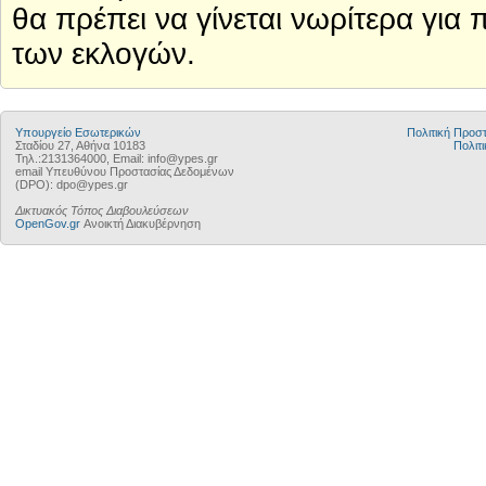
θα πρέπει να γίνεται νωρίτερα για
των εκλογών.
Υπουργείο Εσωτερικών
Πολιτική Προ
Σταδίου 27, Αθήνα 10183
Πολιτι
Τηλ.:2131364000, Email: info@ypes.gr
email Υπευθύνου Προστασίας Δεδομένων
(DPO): dpo@ypes.gr
Δικτυακός Τόπος Διαβουλεύσεων
OpenGov.gr
Ανοικτή Διακυβέρνηση