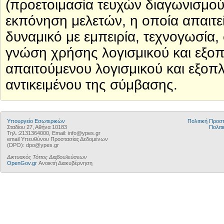
(προετοιμασία τευχών διαγωνισμού,
εκπόνηση μελετών, η οποία απαιτε
δυναμικό με εμπειρία, τεχνογωσία,
γνώση χρήσης λογισμικού και εξοπ
απαιτούμενου λογισμικού και εξοπ
αντικειμένου της σύμβασης.
Υπουργείο Εσωτερικών
Πολιτική Προ
Σταδίου 27, Αθήνα 10183
Πολιτι
Τηλ.:2131364000, Email: info@ypes.gr
email Υπευθύνου Προστασίας Δεδομένων
(DPO): dpo@ypes.gr
Δικτυακός Τόπος Διαβουλεύσεων
OpenGov.gr
Ανοικτή Διακυβέρνηση