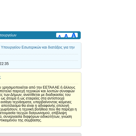
πουργείων
 Υπουργείου Εσωτερικών και διατάξεις για την
22:35
ς
υ χρησιμοποιείται από την ΕΕΤΑΑ ΑΕ ή άλλους
 αποτελεί παροχή τεχνικών και λοιπών συναφών
ς των Δήμων, ανατίθεται με διαδικασίες του
ως άτομα ή ως εταιρείες στα αντίστοιχα
σάγει τεχνάσματα, υπερβαίνοντας κείμενες
ο αποτέλεσμα θα είναι η αδιαφανής επιλογή
χωρήσουν, η τεχνική βοήθεια που θα παρέχει η
οετοιμασία τευχών διαγωνισμού, επίβλεψη
σία, συνεργασία διαφόρων ειδικοτήτων, γνώση
ντικειμένου της σύμβασης.