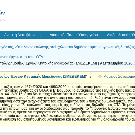
ών
εων
Ανοικτή Διακυβέρνηση
Δικτυακός Τόπος Υπουργείου
Διαβουλεύσεις Υ
ένειας, νέο πλαίσιο επιλογής στελεχών στον δημόσιο τομέα, οργανωτικές διατάξεις
ίμανση έργων από τους ΟΤΑ
τητών Δημοσίων Έργων Κεντρικής Μακεδονίας (ΣΜΕΔΕΚΕΜ) | 9 Σεπτεμβρίου 2020, 
οσίων Έργων Κεντρικής Μακεδονίας (ΣΜΕΔΕΚΕΜ)
' | 9
Μόνιμος Σύνδεσμο
ιατάξεις των ν. 4674/2020 και 4690/2020, οι οποίες αναφέρονται σε προσωπικό πο
 τεχνικής βοήθειας σε ΟΤΑ Α' ή Β' Βαθμού. Το αντικείμενο της τεχνικής βοήθειας,
 4412/2016, όταν δεν υπάρχει δυνατότητα να εκτελεστεί από τις Τεχνικές Υπηρεσίε
ιστήμονες, που διαθέτουν την αντίστοιχη πιστοποίηση, δηλαδή είναι εγγεγραμμένοι 
βανόμαστε την αναγκαιότητα του εφευρήματος του Υπουργείου Εσωτερικών, που ει
θεσίας, για να "διευκολύνει" τους φορείς της ευθύνης του, δηλαδή τους ΟΤΑ. Το μόν
 την άποψή μας, και αν οι διαδικασίες που προωθεί το Υπουργείο Εσωτερικών προ
πικό τους πρέπει να περιοριστεί σε διαχειριστικά θέματα δημοσίων συμβάσεων (πρ
ν, η οποία απαιτεί αφενός εξειδικευμένο ανθρώπινο δυναμικό με εμπειρία, τεχνογω
ου διάθεση του απαιτούμενου λογισμικού και εξοπλισμού για την ολοκλήρωση του α