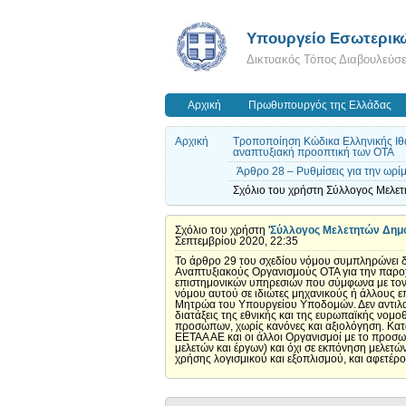
Υπουργείο Εσωτερικ
Δικτυακός Τόπος Διαβουλεύσ
Αρχική
Πρωθυπουργός της Ελλάδας
Αρχική
Τροποποίηση Κώδικα Ελληνικής Ιθαγ
αναπτυξιακή προοπτική των ΟΤΑ
Άρθρο 28 – Ρυθμίσεις για την ωρ
Σχόλιο του χρήστη Σύλλογος Μελε
Σχόλιο του χρήστη '
Σύλλογος Μελετητών Δημ
Σεπτεμβρίου 2020, 22:35
Το άρθρο 29 του σχεδίου νόμου συμπληρώνει δ
Αναπτυξιακούς Οργανισμούς ΟΤΑ για την παροχή
επιστημονικών υπηρεσιών που σύμφωνα με τον ν.
νόμου αυτού σε ιδιώτες μηχανικούς ή άλλους επ
Μητρώα του Υπουργείου Υποδομών. Δεν αντιλαμ
διατάξεις της εθνικής και της ευρωπαϊκής νομο
προσώπων, χωρίς κανόνες και αξιολόγηση. Κατά
ΕΕΤΑΑ ΑΕ και οι άλλοι Οργανισμοί με το προσω
μελετών και έργων) και όχι σε εκπόνηση μελετώ
χρήσης λογισμικού και εξοπλισμού, και αφετέρ