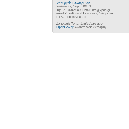
Υπουργείο Εσωτερικών
Σταδίου 27, Αθήνα 10183
Τηλ.:2131364000, Email: info@ypes.gr
email Υπευθύνου Προστασίας Δεδομένων
(DPO): dpo@ypes.gr
Δικτυακός Τόπος Διαβουλεύσεων
OpenGov.gr
Ανοικτή Διακυβέρνηση