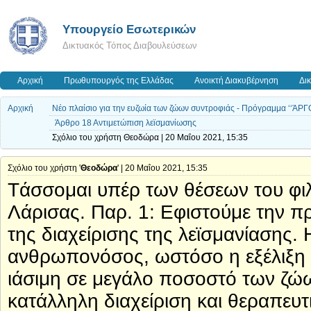
Υπουργείο Εσωτερικών
Δικτυακός Τόπος Διαβουλεύσεων
Αρχική
Πρωθυπουργός της Ελλάδας
Ανοικτή Διακυβέρνηση
Δι
Αρχική
Νέο πλαίσιο για την ευζωία των ζώων συντροφιάς - Πρόγραμμα ‘‘ΆΡΓ
Άρθρο 18 Αντιμετώπιση λεϊσμανίωσης
Σχόλιο του χρήστη Θεοδώρα | 20 Μαΐου 2021, 15:35
Σχόλιο του χρήστη '
Θεοδώρα
' | 20 Μαΐου 2021, 15:35
Tάσσομαι υπέρ των θέσεων του φι
Λάρισας. Παρ. 1: Εφιστούμε την π
της διαχείρισης της λεϊσμανίασης.
ανθρωπονόσος, ωστόσο η εξέλιξη σ
ιάσιμη σε μεγάλο ποσοστό των ζώ
κατάλληλη διαχείριση και θεραπευτι