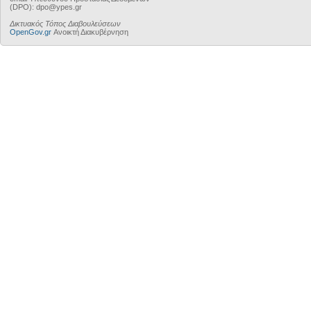
(DPO): dpo@ypes.gr
Δικτυακός Τόπος Διαβουλεύσεων
OpenGov.gr
Ανοικτή Διακυβέρνηση