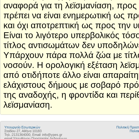
αναφορά για τη λεϊσμανίαση, προς
πρέπει να είναι ενημερωτική ως πρ
και όχι αποτρεπτική ως προς την υ
Είναι το λιγότερο υπερβολικός τό
τίτλος αντισωμάτων δεν υποδηλώνε
Υπάρχουν πάρα πολλά ζώα με τίτλ
νοσούν. Η ορολογική εξέταση λεϊσ
από οτιδήποτε άλλο είναι απαραίτη
ελάχιστους δήμους με σοβαρό πρό
της αναδοχής, η φροντίδα και πε
λεϊσμανίαση.
Υπουργείο Εσωτερικών
Πολιτική Προ
Σταδίου 27, Αθήνα 10183
Πολιτι
Τηλ.:2131364000, Email: info@ypes.gr
email Υπευθύνου Προστασίας Δεδομένων