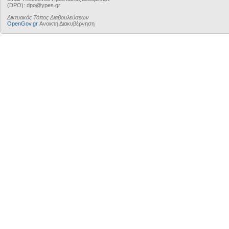
(DPO): dpo@ypes.gr
Δικτυακός Τόπος Διαβουλεύσεων
OpenGov.gr
Ανοικτή Διακυβέρνηση