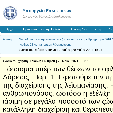
Υπουργείο Εσωτερικών
Δικτυακός Τόπος Διαβουλεύσεων
Αρχική
Πρωθυπουργός της Ελλάδας
Ανοικτή Διακυβέρνηση
Δι
Αρχική
Νέο πλαίσιο για την ευζωία των ζώων συντροφιάς - Πρόγραμμα ‘‘ΆΡΓ
Άρθρο 18 Αντιμετώπιση λεϊσμανίωσης
Σχόλιο του χρήστη Αριάδνη Ευθυμίου | 20 Μαΐου 2021, 15:37
Σχόλιο του χρήστη '
Αριάδνη Ευθυμίου
' | 20 Μαΐου 2021, 15:37
Tάσσομαι υπέρ των θέσεων του φι
Λάρισας. Παρ. 1: Εφιστούμε την π
της διαχείρισης της λεϊσμανίασης.
ανθρωπονόσος, ωστόσο η εξέλιξη σ
ιάσιμη σε μεγάλο ποσοστό των ζώ
κατάλληλη διαχείριση και θεραπευτι