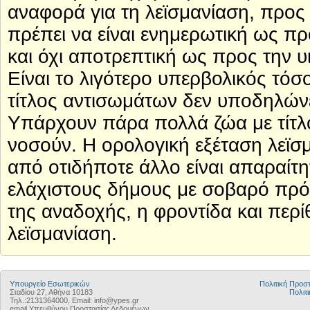
αναφορά για τη λεϊσμανίαση, προς
πρέπει να είναι ενημερωτική ως πρ
και όχι αποτρεπτική ως προς την υ
Είναι το λιγότερο υπερβολικός τό
τίτλος αντισωμάτων δεν υποδηλώνε
Υπάρχουν πάρα πολλά ζώα με τίτλ
νοσούν. Η ορολογική εξέταση λεϊσ
από οτιδήποτε άλλο είναι απαραίτη
ελάχιστους δήμους με σοβαρό πρό
της αναδοχής, η φροντίδα και πε
λεϊσμανίαση.
Υπουργείο Εσωτερικών
Πολιτική Προ
Σταδίου 27, Αθήνα 10183
Πολιτι
Τηλ.:2131364000, Email: info@ypes.gr
email Υπευθύνου Προστασίας Δεδομένων