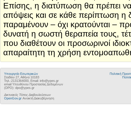
Επίσης, η διατύπωση θα πρέπει να
απόψεις και σε κάθε περίπτωση η δ
παραμένουν – όχι κρατούνται – πρ
δυνατή η σωστή θεραπεία τους, τέτο
που διαθέτουν οι προσωρινοί ιδιοκ
απαραίτητη τη χρήση εντομοαπωθ
Υπουργείο Εσωτερικών
Πολιτική Προ
Σταδίου 27, Αθήνα 10183
Πολιτι
Τηλ.:2131364000, Email: info@ypes.gr
email Υπευθύνου Προστασίας Δεδομένων
(DPO): dpo@ypes.gr
Δικτυακός Τόπος Διαβουλεύσεων
OpenGov.gr
Ανοικτή Διακυβέρνηση