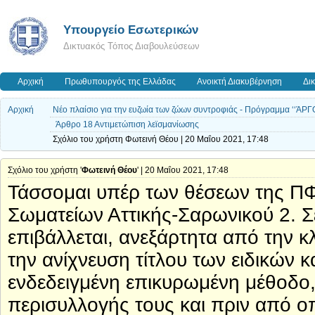
Υπουργείο Εσωτερικών
Δικτυακός Τόπος Διαβουλεύσεων
Αρχική
Πρωθυπουργός της Ελλάδας
Ανοικτή Διακυβέρνηση
Δι
Αρχική
Νέο πλαίσιο για την ευζωία των ζώων συντροφιάς - Πρόγραμμα ‘‘ΆΡΓ
Άρθρο 18 Αντιμετώπιση λεϊσμανίωσης
Σχόλιο του χρήστη Φωτεινή Θέου | 20 Μαΐου 2021, 17:48
Σχόλιο του χρήστη '
Φωτεινή Θέου
' | 20 Μαΐου 2021, 17:48
Τάσσομαι υπέρ των θέσεων της Π
Σωματείων Αττικής-Σαρωνικού 2. 
επιβάλλεται, ανεξάρτητα από την κλ
την ανίχνευση τίτλου των ειδικών 
ενδεδειγμένη επικυρωμένη μέθοδο,
περισυλλογής τους και πριν από ο