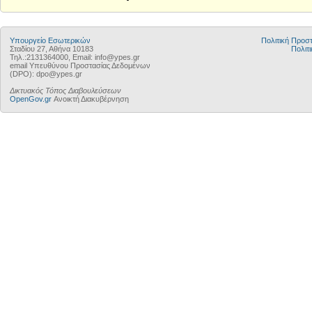
Υπουργείο Εσωτερικών
Πολιτική Προ
Σταδίου 27, Αθήνα 10183
Πολιτι
Τηλ.:2131364000, Email: info@ypes.gr
email Υπευθύνου Προστασίας Δεδομένων
(DPO): dpo@ypes.gr
Δικτυακός Τόπος Διαβουλεύσεων
OpenGov.gr
Ανοικτή Διακυβέρνηση