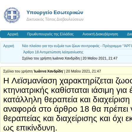
Υπουργείο Εσωτερικών
Δικτυακός Τόπος Διαβουλεύσεων
Αρχική
Πρωθυπουργός της Ελλάδας
Ανοικτή Διακυβέρνηση
Δι
Αρχική
Νέο πλαίσιο για την ευζωία των ζώων συντροφιάς - Πρόγραμμα ‘‘ΆΡΓ
Άρθρο 18 Αντιμετώπιση λεϊσμανίωσης
Σχόλιο του χρήστη Ιωάννα Χανδρίδη | 20 Μαΐου 2021, 21:47
Σχόλιο του χρήστη '
Ιωάννα Χανδρίδη
' | 20 Μαΐου 2021, 21:47
H Λεϊσμανίαση χαρακτηρίζεται ζωο
κτηνιατρικής καθίσταται ιάσιμη γι
κατάλληλη θεραπεία και διαχείριση 
αναφορά στο άρθρο 18 θα πρέπει ν
θεραπείας και διαχείρισης και όχι 
ως επικίνδυνη.