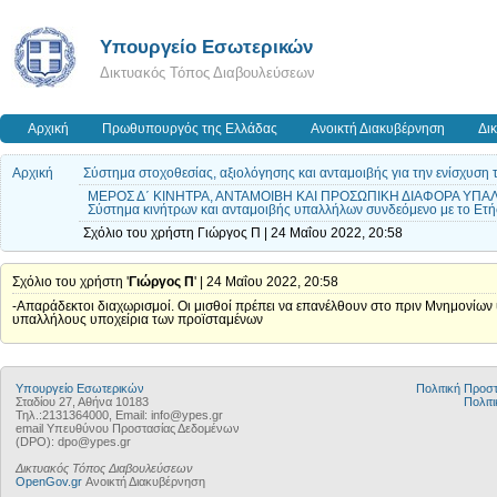
Υπουργείο Εσωτερικών
Δικτυακός Τόπος Διαβουλεύσεων
Αρχική
Πρωθυπουργός της Ελλάδας
Ανοικτή Διακυβέρνηση
Δι
Αρχική
Σύστημα στοχοθεσίας, αξιολόγησης και ανταμοιβής για την ενίσχυση 
ΜΕΡΟΣ Δ΄ ΚΙΝΗΤΡΑ, ΑΝΤΑΜΟΙΒΗ ΚΑΙ ΠΡΟΣΩΠΙΚΗ ΔΙΑΦΟΡΑ ΥΠ
Σύστημα κινήτρων και ανταμοιβής υπαλλήλων συνδεόμενο με το Ετή
Σχόλιο του χρήστη Γιώργος Π | 24 Μαΐου 2022, 20:58
Σχόλιο του χρήστη '
Γιώργος Π
' | 24 Μαΐου 2022, 20:58
-Απαράδεκτοι διαχωρισμοί. Οι μισθοί πρέπει να επανέλθουν στο πριν Μνημονίων 
υπαλλήλους υποχείρια των προϊσταμένων
Υπουργείο Εσωτερικών
Πολιτική Προ
Σταδίου 27, Αθήνα 10183
Πολιτι
Τηλ.:2131364000, Email: info@ypes.gr
email Υπευθύνου Προστασίας Δεδομένων
(DPO): dpo@ypes.gr
Δικτυακός Τόπος Διαβουλεύσεων
OpenGov.gr
Ανοικτή Διακυβέρνηση