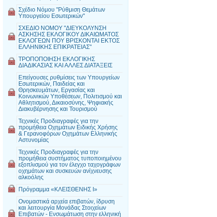
Σχέδιο Νόμου "Ρύθμιση Θεμάτων
Υπουργείου Εσωτερικών"
ΣΧΕΔΙΟ ΝΟΜΟΥ "ΔΙΕΥΚΟΛΥΝΣΗ
ΑΣΚΗΣΗΣ ΕΚΛΟΓΙΚΟΥ ΔΙΚΑΙΩΜΑΤΟΣ
ΕΚΛΟΓΕΩΝ ΠΟΥ ΒΡΙΣΚΟΝΤΑΙ ΕΚΤΟΣ
ΕΛΛΗΝΙΚΗΣ ΕΠΙΚΡΑΤΕΙΑΣ"
ΤΡΟΠΟΠΟΙΗΣΗ ΕΚΛΟΓΙΚΗΣ
ΔΙΑΔΙΚΑΣΙΑΣ ΚΑΙ ΑΛΛΕΣ ΔΙΑΤΑΞΕΙΣ
Επείγουσες ρυθμίσεις των Υπουργείων
Εσωτερικών, Παιδείας και
Θρησκευμάτων, Εργασίας και
Κοινωνικών Υποθέσεων, Πολιτισμού και
Αθλητισμού, Δικαιοσύνης, Ψηφιακής
Διακυβέρνησης και Τουρισμού
Τεχνικές Προδιαγραφές για την
προμήθεια Οχημάτων Ειδικής Χρήσης
& Γερανοφόρων Οχημάτων Ελληνικής
Αστυνομίας
Τεχνικές Προδιαγραφές για την
προμήθεια συστήματος τυποποιημένου
εξοπλισμού για τον έλεγχο ταχογράφων
οχημάτων και συσκευών ανίχνευσης
αλκοόλης
Πρόγραμμα «ΚΛΕΙΣΘΕΝΗΣ Ι»
Ονομαστικά αρχεία επιβατών, ίδρυση
και λειτουργία Μονάδας Στοιχείων
Επιβατών - Ενσωμάτωση στην ελληνική