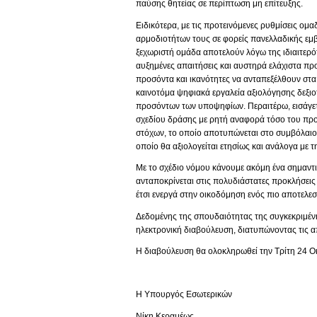
παύσης θητείας σε περίπτωση μη επίτευξης.
Ειδικότερα, με τις προτεινόμενες ρυθμίσεις ομ
αρμοδιοτήτων τους σε φορείς πανελλαδικής εμβέ
ξεχωριστή ομάδα αποτελούν λόγω της ιδιαιτερότ
αυξημένες απαιτήσεις και αυστηρά ελάχιστα προ
προσόντα και ικανότητες να ανταπεξέλθουν στα
καινοτόμα ψηφιακά εργαλεία αξιολόγησης δεξιο
προσόντων των υποψηφίων. Περαιτέρω, εισάγε
σχεδίου δράσης με ρητή αναφορά τόσο του πρ
στόχων, το οποίο αποτυπώνεται στο συμβόλαιο
οποίο θα αξιολογείται ετησίως και ανάλογα με τ
Με το σχέδιο νόμου κάνουμε ακόμη ένα σημαντι
ανταποκρίνεται στις πολυδιάστατες προκλήσεις 
έτσι ενεργά στην οικοδόμηση ενός πιο αποτελε
Δεδομένης της σπουδαιότητας της συγκεκριμέν
ηλεκτρονική διαβούλευση, διατυπώνοντας τις α
Η διαβούλευση θα ολοκληρωθεί την Τρίτη 24 Οκ
Η Υπουργός Εσωτερικών
Νίκη Κεραμέως