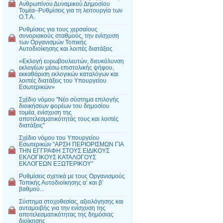
Ανθρωπίνου Δυναμικού Δημοσίου
Τομέα–Ρυθμίσεις για τη λειτουργία των
Ο.Τ.Α.
Ρυθμίσεις για τους χερσαίους
συνοριακούς σταθμούς, την ενίσχυση
των Οργανισμών Τοπικής
Αυτοδιοίκησης και λοιπές διατάξεις
«Εκλογή ευρωβουλευτών, διευκόλυνση
εκλογέων μέσω επιστολικής ψήφου,
εκκαθάριση εκλογικών καταλόγων και
λοιπές διατάξεις του Υπουργείου
Εσωτερικών»
Σχέδιο νόμου "Νέο σύστημα επιλογής
διοικήσεων φορέων του δημοσίου
τομέα, ενίσχυση της
αποτελεσματικότητάς τους και λοιπές
διατάξεις"
Σχέδιο νόμου του Υπουργείου
Εσωτερικών "ΑΡΣΗ ΠΕΡΙΟΡΙΣΜΩΝ ΓΙΑ
ΤΗΝ ΕΓΓΡΑΦΗ ΣΤΟΥΣ ΕΙΔΙΚΟΥΣ
ΕΚΛΟΓΙΚΟΥΣ ΚΑΤΑΛΟΓΟΥΣ
ΕΚΛΟΓΕΩΝ ΕΞΩΤΕΡΙΚΟΥ"
Ρυθμίσεις σχετικά με τους Οργανισμούς
Τοπικής Αυτοδιοίκησης α’ και β’
βαθμού...
Σύστημα στοχοθεσίας, αξιολόγησης και
ανταμοιβής για την ενίσχυση της
αποτελεσματικότητας της δημόσιας
διοίκησης