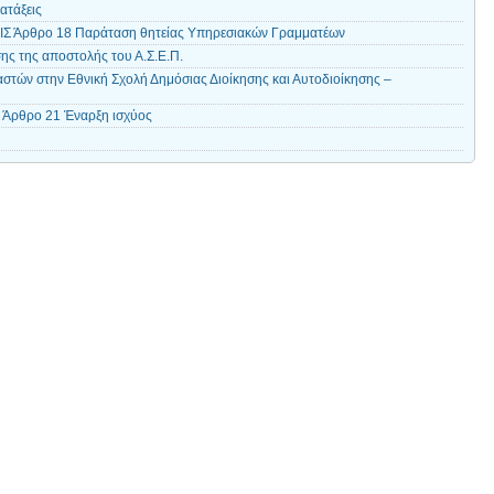
ατάξεις
Σ Άρθρο 18 Παράταση θητείας Υπηρεσιακών Γραμματέων
ης της αποστολής του Α.Σ.Ε.Π.
τών στην Εθνική Σχολή Δημόσιας Διοίκησης και Αυτοδιοίκησης –
Άρθρο 21 Έναρξη ισχύος