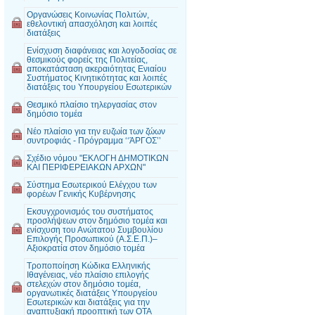
Οργανώσεις Κοινωνίας Πολιτών,
εθελοντική απασχόληση και λοιπές
διατάξεις
Ενίσχυση διαφάνειας και λογοδοσίας σε
θεσμικούς φορείς της Πολιτείας,
αποκατάσταση ακεραιότητας Ενιαίου
Συστήματος Κινητικότητας και λοιπές
διατάξεις του Υπουργείου Εσωτερικών
Θεσμικό πλαίσιο τηλεργασίας στον
δημόσιο τομέα
Νέο πλαίσιο για την ευζωία των ζώων
συντροφιάς - Πρόγραμμα ‘‘ΆΡΓΟΣ’’
Σχέδιο νόμου "ΕΚΛΟΓΗ ΔΗΜΟΤΙΚΩΝ
ΚΑΙ ΠΕΡΙΦΕΡΕΙΑΚΩΝ ΑΡΧΩΝ"
Σύστημα Εσωτερικού Ελέγχου των
φορέων Γενικής Κυβέρνησης
Εκσυγχρονισμός του συστήματος
προσλήψεων στον δημόσιο τομέα και
ενίσχυση του Ανώτατου Συμβουλίου
Επιλογής Προσωπικού (Α.Σ.Ε.Π.)–
Αξιοκρατία στον δημόσιο τομέα
Τροποποίηση Κώδικα Ελληνικής
Ιθαγένειας, νέο πλαίσιο επιλογής
στελεχών στον δημόσιο τομέα,
οργανωτικές διατάξεις Υπουργείου
Εσωτερικών και διατάξεις για την
αναπτυξιακή προοπτική των ΟΤΑ