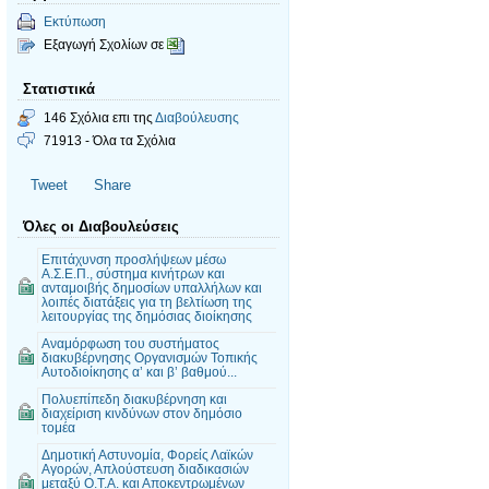
Εκτύπωση
Εξαγωγή Σχολίων σε
Στατιστικά
146 Σχόλια επι της
Διαβούλευσης
71913 - Όλα τα Σχόλια
Tweet
Share
Όλες οι Διαβουλεύσεις
Επιτάχυνση προσλήψεων μέσω
Α.Σ.Ε.Π., σύστημα κινήτρων και
ανταμοιβής δημοσίων υπαλλήλων και
λοιπές διατάξεις για τη βελτίωση της
λειτουργίας της δημόσιας διοίκησης
Αναμόρφωση του συστήματος
διακυβέρνησης Οργανισμών Τοπικής
Αυτοδιοίκησης α’ και β’ βαθμού...
Πολυεπίπεδη διακυβέρνηση και
διαχείριση κινδύνων στον δημόσιο
τομέα
Δημοτική Αστυνομία, Φορείς Λαϊκών
Αγορών, Απλούστευση διαδικασιών
μεταξύ Ο.Τ.Α. και Αποκεντρωμένων