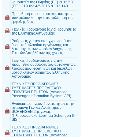
νομοθεσία της Οδηγίας (EE) 2016/681
(EE L 119 της 4/5/2016 σ.132-149
Προώθηση της ουσιαστικής ισότητας
των φύλων και την καταπολέμηση της
έμφυλης βίας
Τεχνικές Προδιαγραφές για Προμήθειες
της Ελληνικής Αστυνομίας
Ρυθμίσεις για τον εκσυγχρονισμό του
θεσμικού πλαισίου οργάνωσης και
λειτουργίας των Φορέων Διαχείρισης
Στερεών Αποβλήτων της χώρας
Τεχνικές Προδιαγραφές για την
προμήθεια συσσωρευτών αυτοκινήτων,
λεωφορείων, φορτηγών και δίκυκλων
μοτοσικλετών οχημάτων Ελληνικής
Αστυνομίας
ΤΕΧΝΙΚΕΣ ΠΡΟΔΙΑΓΡΑΦΕΣ
ΣΥΣΤΗΜΑΤΟΣ ΠΡΟΕΛΕΓΧΟΥ
ΕΠΙΒΑΤΩΝ ΠΤΗΣΕΩΝ (Advanced
Passenger Information System- API)
Ενσωμάτωση νέων δυνατοτήτων στην
εφαρμογή Γενικές Αναζητήσεις
SCHENGEN 2ης γενιάς
(Πληροφοριακό Σύστημα Schengen II-
SISII)
ΤΕΧΝΙΚΕΣ ΠΡΟΔΙΑΓΡΑΦΕΣ
ΣΥΣΤΗΜΑΤΟΣ ΠΡΟΕΛΕΓΧΟΥ
ΕΠΙΒΑΤΩΝ ΠΤΗΣΕΩΝ (Advanced