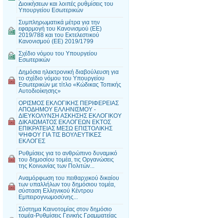
Διοικήσεων και λοιπές ρυθμίσεις του
Υπουργείου Εσωτερικών
Συμπληρωματικά μέτρα για την
εφαρμογή του Κανονισμού (ΕΕ)
2019/788 και του Εκτελεστικού
Κανονισμού (ΕΕ) 2019/1799
Σχέδιο νόμου του Υπουργείου
Εσωτερικών
Δημόσια ηλεκτρονική διαβούλευση για
το σχέδιο νόμου του Υπουργείου
Εσωτερικών με τίτλο «Κώδικας Τοπικής
Αυτοδιοίκησης»
ΟΡΙΣΜΟΣ ΕΚΛΟΓΙΚΗΣ ΠΕΡΙΦΕΡΕΙΑΣ
ΑΠΟΔΗΜΟΥ ΕΛΛΗΝΙΣΜΟΥ -
ΔΙΕΥΚΟΛΥΝΣΗ ΑΣΚΗΣΗΣ ΕΚΛΟΓΙΚΟΥ
ΔΙΚΑΙΩΜΑΤΟΣ ΕΚΛΟΓΕΩΝ ΕΚΤΟΣ
ΕΠΙΚΡΑΤΕΙΑΣ ΜΕΣΩ ΕΠΙΣΤΟΛΙΚΗΣ
ΨΗΦΟΥ ΓΙΑ ΤΙΣ ΒΟΥΛΕΥΤΙΚΕΣ
ΕΚΛΟΓΕΣ
Ρυθμίσεις για το ανθρώπινο δυναμικό
του δημοσίου τομέα, τις Οργανώσεις
της Κοινωνίας των Πολιτών...
Αναμόρφωση του πειθαρχικού δικαίου
των υπαλλήλων του δημόσιου τομέα,
σύσταση Ελληνικού Κέντρου
Εμπειρογνωμοσύνης...
Σύστημα Καινοτομίας στον δημόσιο
τομέα-Ρυθμίσεις Γενικής Γραμματείας