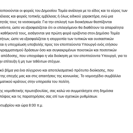
αδοποιούνται οι φορείς του Δημοσίου Τομέα ανάλογα με το είδος και το εύρος των
λειας και φορείς τοπικής εμβέλειας ή όλως ειδικού χαρακτήρα, ενώ μια
ητάς τους τα νοσοκομεία. Για την επιλογή των διοικήσεων θεσπίζονται
σόντα, ώστε να εξασφαλίζεται ότι οι επιλεγόμενοι θα διαθέτουν τα απαραίτητα
 καθήκοντά τους, εισάγονται για πρώτη φορά οριζόντια στον Δημόσιο Τομέα
τήτων, ώστε να εξασφαλίζεται η ισορροπία των τυπικών και ουσιαστικών
ται η υποχρέωση υποβολής προς τον εποπτεύοντα Υπουργό ενός ετήσιου
ογραμματισμού δράσεων όσο και συγκεκριμένων ποιοτικών και ποσοτικών
 απόδοσης, που υπογράφει η νέα διοίκηση με τον εποπτεύοντα Υπουργό, για το
ην επίτευξη ή μη των τεθέντων στόχων.
κό βήμα για ένα σύγχρονο και αποτελεσματικό πρότυπο διοίκησης, που
της εποχής μας και στις απαιτήσεις της κοινωνίας. Το νομοσχέδιο συμβάλλει
σματικού κράτους στην υπηρεσία του πολίτη.
ης νομοθετικής πρωτοβουλίας, σας καλώ να συμμετάσχετε στη δημόσια
πόψεις και τις παρατηρήσεις σας επί των σχετικών ρυθμίσεων.
τωβρίου και ώρα 8:00 π.μ.