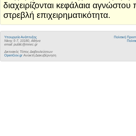
διαχειρίζονται κεφάλαια αγνώστου
στρεβλή επιχειρηματικότητα.
Υπουργείο Ανάπτυξης
Πολιτική Προ
Νίκης 5-7, 10180, Αθήνα
Πολιτι
email: public@mnec.gr
Δικτυακός Τόπος Διαβουλεύσεων
OpenGov.gr
Ανοικτή Διακυβέρνηση