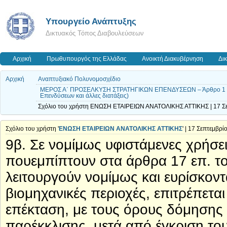
Υπουργείο Ανάπτυξης
Δικτυακός Τόπος Διαβουλεύσεων
Αρχική
Πρωθυπουργός της Ελλάδας
Ανοικτή Διακυβέρνηση
Δι
Αρχική
Αναπτυξιακό Πολυνομοσχέδιο
ΜΕΡΟΣ Α΄ ΠΡΟΣΕΛΚΥΣΗ ΣΤΡΑΤΗΓΙΚΩΝ ΕΠΕΝΔΥΣΕΩΝ – Άρθρο 1 Τροπο
Επενδύσεων και άλλες διατάξεις)
Σχόλιο του χρήστη ΕΝΩΣΗ ΕΤΑΙΡΕΙΩΝ ΑΝΑΤΟΛΙΚΗΣ ΑΤΤΙΚΗΣ | 17 Σε
Σχόλιο του χρήστη '
ΕΝΩΣΗ ΕΤΑΙΡΕΙΩΝ ΑΝΑΤΟΛΙΚΗΣ ΑΤΤΙΚΗΣ
' | 17 Σεπτεμβρί
9β. Σε νομίμως υφιστάμενες χρήσει
πουεμπίπτουν στα άρθρα 17 επ. του
λειτουργούν νομίμως και ευρίσκοντ
βιομηχανικές περιοχές, επιτρέπεται
επέκταση, με τους όρους δόμησης 
παρέκκλισης, μετά από έγκριση του