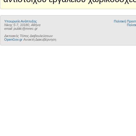
Υπουργείο Ανάπτυξης
Πολιτική Προ
Νίκης 5-7, 10180, Αθήνα
Πολιτι
email: public@mnec.gr
Δικτυακός Τόπος Διαβουλεύσεων
OpenGov.gr
Ανοικτή Διακυβέρνηση