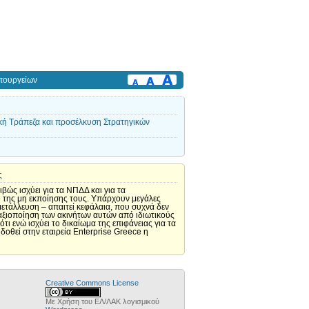
πουργείων
 Τράπεζα και προσέλκυση Στρατηγικών
ς
βώς ισχύει για τα ΝΠΔΔ και για τα
ο της μη εκποίησης τους. Υπάρχουν μεγάλες
ετάλλευση – απαιτεί κεφάλαια, που συχνά δεν
 αξιοποίηση των ακινήτων αυτών από ιδιωτικούς
ι ενώ ισχύει το δικαίωμα της επιφάνειας για τα
δοθεί στην εταιρεία Enterprise Greece η
Creative Commons License
Με Χρήση του ΕΛ/ΛΑΚ λογισμικού