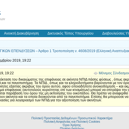
ς
εων
Ανοικτή Διακυβέρνηση
Δικτυακός Τόπος Υπουργείου
Διαβουλεύσεις Υ
ΩΝ ΕΠΕΝΔΥΣΕΩΝ – Άρθρο 1 Τροποποίηση ν. 4608/2019 (Ελληνική Αναπτυξιακή
εμβρίου 2019, 19:22
19, 19:22
Μόνιμος Σύνδεσμο
πέκταση του δικαιώματος της επιφάνειας σε ακίνητα ΝΠΙΔ πάσης φύσεως , όπως ακρι
και τα πανεπιστήμια. Τα ΝΠΙΔ , όπως και τα κληροδοτήματα βαρύνονται με τον όρ
ίητες εξαιτίας ακριβώς του όρου αυτού, αφού οποιαδήποτε ανοικοδόμηση – και εκμ
α επιφάνειας (αυτοτελούς κυριότητας επί των κτισμάτων) μπορεί να επιτρέψει την
αται παράβαση του όρου της μη εκποίησης του οικοπέδου. Θα πρέπει να αναφερθεί ότ
χουν ακίνητα και τα οποία διοικούνται από τα πανεπιστήμια. Επίσης θα μπορούσε να 
ικασίες για λογαριασμό των ΝΠΙΔ για την αξιοποίηση των ακινήτων.
Πολιτική Προστασίας Δεδομένων Προσωπικού Χαρακτήρα
Πολιτική Ασφαλείας και Πολιτική Cookies
Όροι Χρήσης
Πλαίσιο Διαλόγου