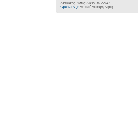
Δικτυακός Τόπος Διαβουλεύσεων
OpenGov.gr
Ανοικτή Διακυβέρνηση