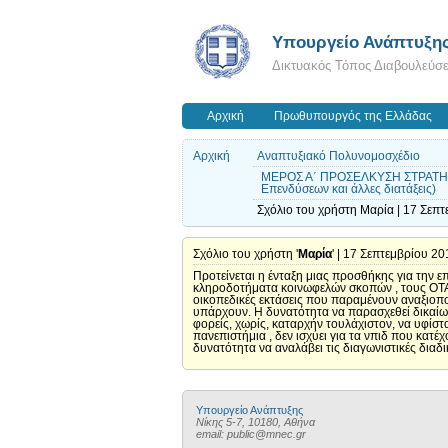
Υπουργείο Ανάπτυξη
Δικτυακός Τόπος Διαβουλεύσ
Αρχική
Πρωθυπουργός της Ελλάδας
Αρχική
Αναπτυξιακό Πολυνομοσχέδιο
ΜΕΡΟΣ Α΄ ΠΡΟΣΕΛΚΥΣΗ ΣΤΡΑΤΗΓΙΚ
Επενδύσεων και άλλες διατάξεις)
Σχόλιο του χρήστη Μαρία | 17 Σεπτ
Σχόλιο του χρήστη '
Μαρία
' | 17 Σεπτεμβρίου 20
Προτείνεται η ένταξη μιας προσθήκης για την ε
κληροδοτήματα κοινωφελών σκοπών , τους ΟΤΑ 
οικοπεδικές εκτάσεις που παραμένουν αναξιοπο
υπάρχουν. Η δυνατότητα να παρασχεθεί δικαίωμ
φορείς, χωρίς, καταρχήν τουλάχιστον, να υφίστ
πανεπιστήμια , δεν ισχύει για τα νπιδ που κατέ
δυνατότητα να αναλάβει τις διαγωνιστικές διαδ
Υπουργείο Ανάπτυξης
Νίκης 5-7, 10180, Αθήνα
email: public@mnec.gr