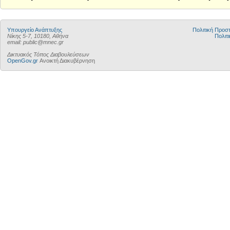
Υπουργείο Ανάπτυξης
Πολιτική Προ
Νίκης 5-7, 10180, Αθήνα
Πολιτι
email: public@mnec.gr
Δικτυακός Τόπος Διαβουλεύσεων
OpenGov.gr
Ανοικτή Διακυβέρνηση