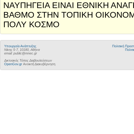
ΝΑΥΠΗΓΕΙΑ ΕΙΝΑΙ ΕΘΝΙΚΗ ΑΝΑ
ΒΑΘΜΟ ΣΤΗΝ ΤΟΠΙΚΗ ΟΙΚΟΝΟΜ
ΠΟΛΥ ΚΟΣΜΟ
Υπουργείο Ανάπτυξης
Πολιτική Προ
Νίκης 5-7, 10180, Αθήνα
Πολιτι
email: public@mnec.gr
Δικτυακός Τόπος Διαβουλεύσεων
OpenGov.gr
Ανοικτή Διακυβέρνηση