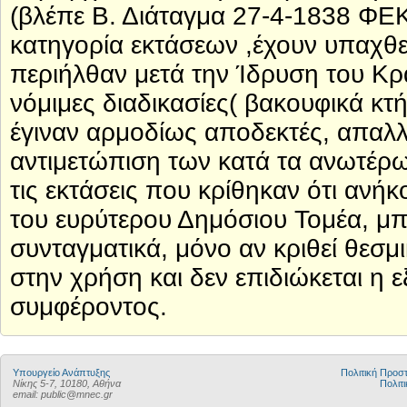
(βλέπε Β. Διάταγμα 27-4-1838 ΦΕ
κατηγορία εκτάσεων ,έχουν υπαχθε
περιήλθαν μετά την Ίδρυση του Κρ
νόμιμες διαδικασίες( βακουφικά κ
έγιναν αρμοδίως αποδεκτές, απαλλ
αντιμετώπιση των κατά τα ανωτέρ
τις εκτάσεις που κρίθηκαν ότι αν
του ευρύτερου Δημόσιου Τομέα, μπ
συνταγματικά, μόνο αν κριθεί θεσ
στην χρήση και δεν επιδιώκεται η
συμφέροντος.
Υπουργείο Ανάπτυξης
Πολιτική Προ
Νίκης 5-7, 10180, Αθήνα
Πολιτι
email: public@mnec.gr