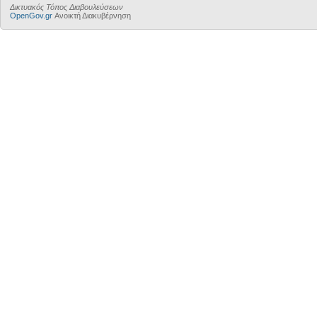
Δικτυακός Τόπος Διαβουλεύσεων
OpenGov.gr
Ανοικτή Διακυβέρνηση