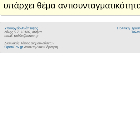
υπάρχει θέμα αντισυνταγματικότητα
Υπουργείο Ανάπτυξης
Πολιτική Προ
Νίκης 5-7, 10180, Αθήνα
Πολιτι
email: public@mnec.gr
Δικτυακός Τόπος Διαβουλεύσεων
OpenGov.gr
Ανοικτή Διακυβέρνηση