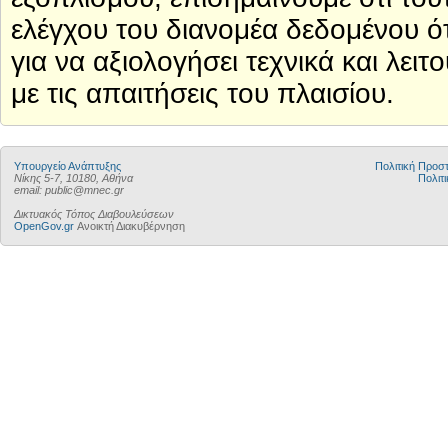
ελέγχου του διανομέα δεδομένου ότ
για να αξιολογήσει τεχνικά και λε
με τις απαιτήσεις του πλαισίου.
Υπουργείο Ανάπτυξης
Πολιτική Προ
Νίκης 5-7, 10180, Αθήνα
Πολιτι
email: public@mnec.gr
Δικτυακός Τόπος Διαβουλεύσεων
OpenGov.gr
Ανοικτή Διακυβέρνηση