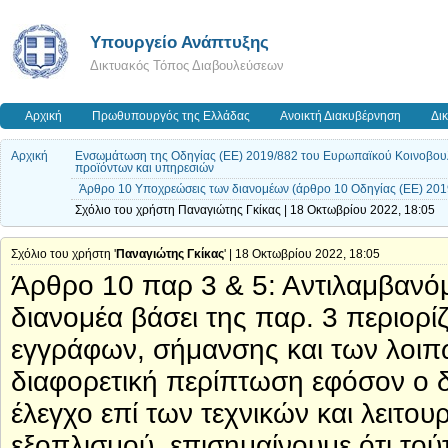
Υπουργείο Ανάπτυξης
Δικτυακός Τόπος Διαβουλεύσεων
Αρχική
Πρωθυπουργός της Ελλάδας
Ανοικτή Διακυβέρνηση
Δι
Αρχική
Ενσωμάτωση της Οδηγίας (ΕΕ) 2019/882 του Ευρωπαϊκού Κοινοβουλίο
προϊόντων και υπηρεσιών
Άρθρο 10 Υποχρεώσεις των διανομέων (άρθρο 10 Οδηγίας (ΕΕ) 201
Σχόλιο του χρήστη Παναγιώτης Γκίκας | 18 Οκτωβρίου 2022, 18:05
Σχόλιο του χρήστη '
Παναγιώτης Γκίκας
' | 18 Οκτωβρίου 2022, 18:05
Άρθρο 10 παρ 3 & 5: Αντιλαμβανόμ
διανομέα βάσει της παρ. 3 περιορίζ
εγγράφων, σήμανσης και των λοιπώ
διαφορετική περίπτωση εφόσον ο δι
έλεγχο επί των τεχνικών και λειτ
εξοπλισμού, επισημαίνουμε ότι τού