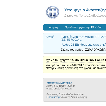
Υπουργείο Ανάπτυξη
Δικτυακός Τόπος Διαβουλεύσ
Αρχική
Πρωθυπουργός της Ελλάδας
Αρχική
Ενσωμάτωση της Οδηγίας (ΕΕ) 2022
(ΕΕ) 537/2014...
Άρθρο 23 Εξετάσεις επαγγελματικ
Σχόλιο του χρήστη ΣΩΜΑ ΟΡΚΩΤΩ
Σχόλιο του χρήστη '
ΣΩΜΑ ΟΡΚΩΤΩΝ ΕΛΕΓΚΤ
Στο άρθρο 8 του ν. 4449/2017 προσδιορίζονται
επαγγελματική οργάνωση στη χώρα μας είναι το
Υπουργείο Ανάπτυξης
Νίκης 5-7, 10180, Αθήνα
email: public@mnec.gr
Δικτυακός Τόπος Διαβουλεύσεων
OpenGov.gr
Ανοικτή Διακυβέρνηση