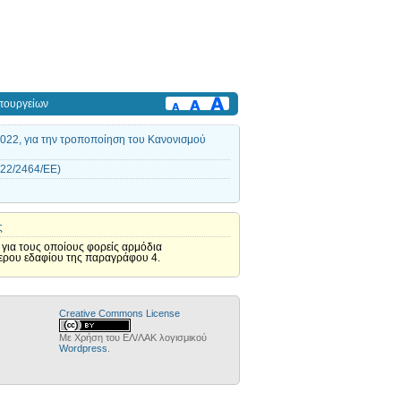
πουργείων
022, για την τροποποίηση του Κανονισμού
022/2464/ΕΕ)
ς
 για τους οποίους φορείς αρμόδια
ύτερου εδαφίου της παραγράφου 4.
Creative Commons License
Με Χρήση του ΕΛ/ΛΑΚ λογισμικού
Wordpress
.