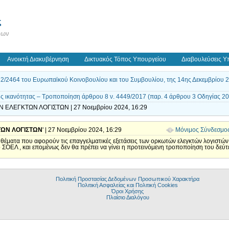
ς
εων
Ανοικτή Διακυβέρνηση
Δικτυακός Τόπος Υπουργείου
Διαβουλεύσεις Υ
/2464 του Ευρωπαϊκού Κοινοβουλίου και του Συμβουλίου, της 14ης Δεκεμβρίου 2
ής ικανότητας – Τροποποίηση άρθρου 8 ν. 4449/2017 (παρ. 4 άρθρου 3 Οδηγίας 2
Ν ΕΛΕΓΚΤΩΝ ΛΟΓΙΣΤΩΝ | 27 Νοεμβρίου 2024, 16:29
ΩΝ ΛΟΓΙΣΤΩΝ
' | 27 Νοεμβρίου 2024, 16:29
Μόνιμος Σύνδεσμο
 θέματα που αφορούν τις επαγγελματικές εξετάσεις των ορκωτών ελεγκτών λογιστών
 ΣΟΕΛ , και επομένως δεν θα πρέπει να γίνει η προτεινόμενη τροποποίηση του δε
Πολιτική Προστασίας Δεδομένων Προσωπικού Χαρακτήρα
Πολιτική Ασφαλείας και Πολιτική Cookies
Όροι Χρήσης
Πλαίσιο Διαλόγου