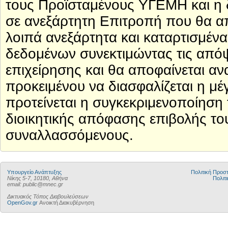
τους Προϊσταμένους ΥΓΕΜΗ και η δ
σε ανεξάρτητη Επιτροπή που θα απ
λοιπά ανεξάρτητα και καταρτισμένα
δεδομένων συνεκτιμώντας τις απόψε
επιχείρησης και θα αποφαίνεται αν
προκειμένου να διασφαλίζεται η μέγ
προτείνεται η συγκεκριμενοποίηση
διοικητικής απόφασης επιβολής το
συναλλασσόμενους.
Υπουργείο Ανάπτυξης
Πολιτική Προ
Νίκης 5-7, 10180, Αθήνα
Πολιτι
email: public@mnec.gr
Δικτυακός Τόπος Διαβουλεύσεων
OpenGov.gr
Ανοικτή Διακυβέρνηση