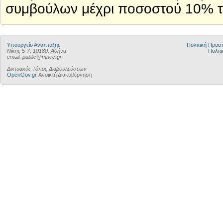
συμβούλων μέχρι ποσοστού 10% το
Υπουργείο Ανάπτυξης
Πολιτική Προ
Νίκης 5-7, 10180, Αθήνα
Πολιτι
email: public@mnec.gr
Δικτυακός Τόπος Διαβουλεύσεων
OpenGov.gr
Ανοικτή Διακυβέρνηση